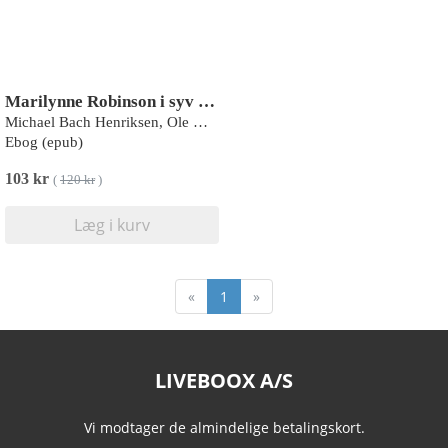
Marilynne Robinson i syv sind
Michael Bach Henriksen, Ole Morsing
Ebog (epub)
103 kr
(
120 kr
)
Læg i kurv
«
1
»
LIVEBOOX A/S
Vi modtager de almindelige betalingskort.