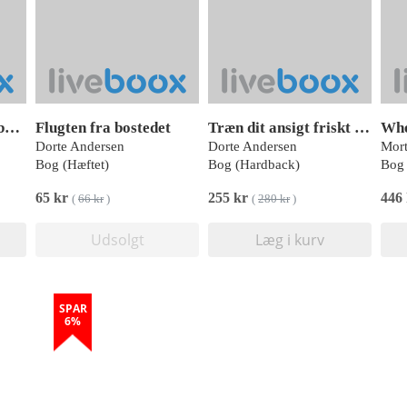
De danske cementfabrikkers bebyggelsesmiljø
Flugten fra bostedet
Træn dit ansigt friskt og yngre med ansigtsyoga
Whe
Dorte Andersen
Dorte Andersen
Mort
Bog (Hæftet)
Bog (Hardback)
Bog 
65 kr
255 kr
446
(
66 kr
)
(
280 kr
)
Udsolgt
Læg i kurv
SPAR
6%