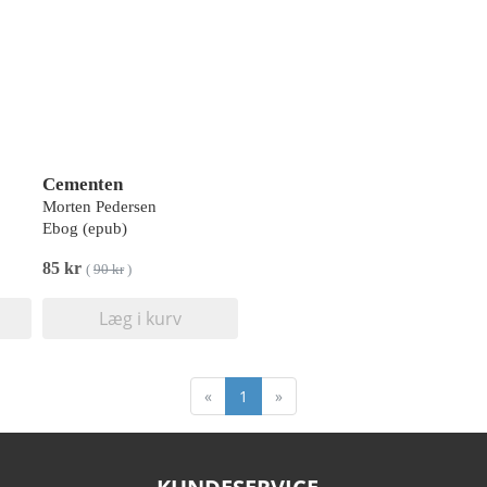
Cementen
Morten Pedersen
Ebog (epub)
85 kr
(
90 kr
)
Læg i kurv
«
1
»