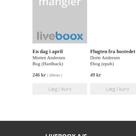
En dag i april
Flugten fra bostedet
Morten Andersen
Dorte Andersen
Bog (Hardback)
Ebog (epub)
246 kr
49 kr
(
280 kr
)
Læg i kurv
Læg i kurv