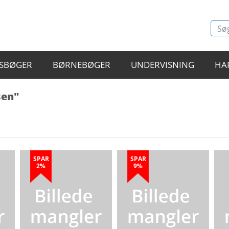
SBØGER
BØRNEBØGER
UNDERVISNING
HA
sen"
SPAR
SPAR
2%
9%