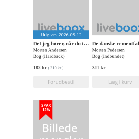
Udgives 2026-08-12
Det jeg hører, når du tier
Morten Andersen
Morten Pedersen
Bog (Hardback)
Bog (Indbundet)
182 kr
311 kr
(
210 kr
)
Forudbestil
Læg i kurv
SPAR
12%