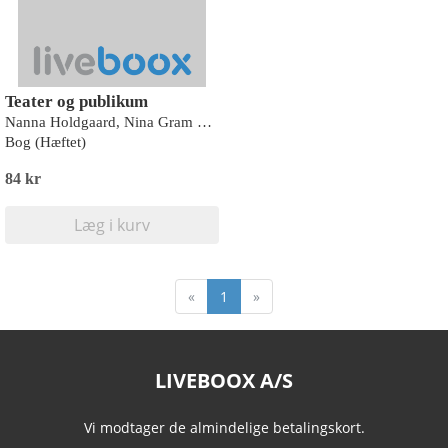
Teater og publikum
Nanna Holdgaard, Nina Gram og Louise Ejgod Hansen
Bog (Hæftet)
84 kr
Læg i kurv
«
1
»
LIVEBOOX A/S
Vi modtager de almindelige betalingskort.