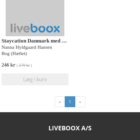
Staycation Danmark med børn
Nanna Hyldgaard Hansen
Bog (Hæftet)
246 kr
(
270 kr
)
Læg i kurv
«
1
»
LIVEBOOX A/S