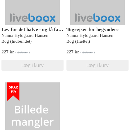
Lev for det halve - og få familieliv, forbrug og arbejde i balance
Togrejser for begyndere
Nanna Hyldgaard Hansen
Nanna Hyldgaard Hansen
Bog (Indbundet)
Bog (Hæftet)
227 kr
227 kr
(
250 kr
)
(
250 kr
)
Læg i kurv
Læg i kurv
SPAR
9%