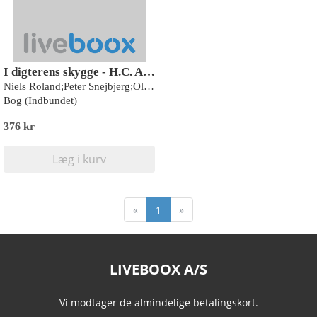
I digterens skygge - H.C. Andersens unge år
Niels Roland;Peter Snejbjerg;Ole Comoll Christensen
Bog (Indbundet)
376 kr
Læg i kurv
«
1
»
LIVEBOOX A/S
Vi modtager de almindelige betalingskort.