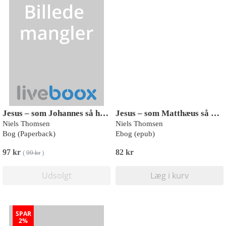
Jesus – som Johannes så ham
Jesus – som Matthæus så ham
Niels Thomsen
Niels Thomsen
Bog (Paperback)
Ebog (epub)
97 kr
82 kr
(
99 kr
)
Udsolgt
Læg i kurv
SPAR
2%