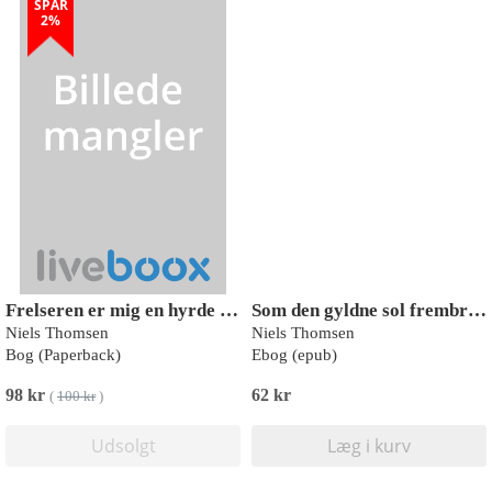
SPAR
2%
Frelseren er mig en hyrde god
Som den gyldne sol frembryder
Niels Thomsen
Niels Thomsen
Bog (Paperback)
Ebog (epub)
98 kr
62 kr
(
100 kr
)
Udsolgt
Læg i kurv