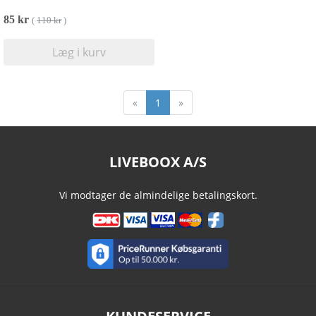
85 kr
(
110 kr
)
Læg i kurv
«
1
»
LIVEBOOX A/S
Vi modtager de almindelige betalingskort.