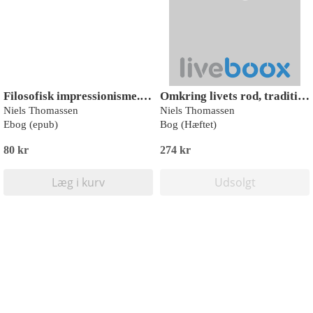
Filosofisk impressionisme. Temaer i K. E.. Løgstrups filosofi
Omkring livets rod, tradition og livsglæde
Niels Thomassen
Niels Thomassen
Ebog (epub)
Bog (Hæftet)
80 kr
274 kr
Læg i kurv
Udsolgt