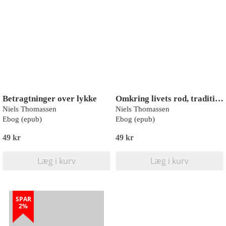
Betragtninger over lykke
Omkring livets rod, tradition og livsglæde
Niels Thomassen
Niels Thomassen
Ebog (epub)
Ebog (epub)
49 kr
49 kr
Læg i kurv
Læg i kurv
SPAR
2%