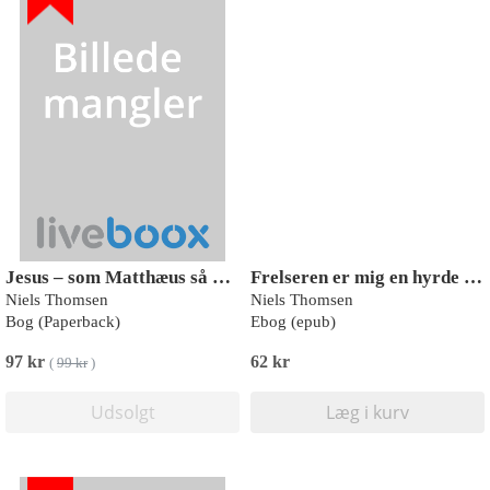
Jesus – som Matthæus så ham
Frelseren er mig en hyrde god
Niels Thomsen
Niels Thomsen
Bog (Paperback)
Ebog (epub)
97 kr
62 kr
(
99 kr
)
Udsolgt
Læg i kurv