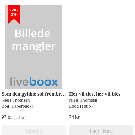
SPAR
2%
Som den gyldne sol frembryder
Her vil ties, her vil bies
Niels Thomsen
Niels Thomsen
Bog (Paperback)
Ebog (epub)
97 kr
74 kr
(
99 kr
)
Udsolgt
Læg i kurv