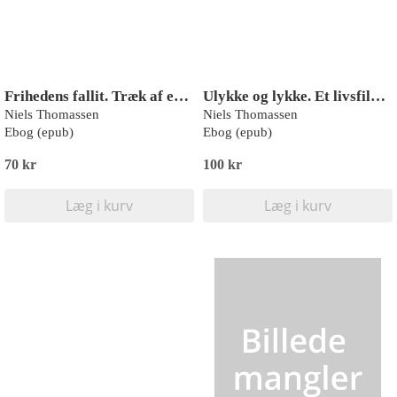
Frihedens fallit. Træk af en samtidsdiagnose
Ulykke og lykke. Et livsfilosofisk udspil med stadigt hensyn til Søren Kierkegaard
Niels Thomassen
Niels Thomassen
Ebog (epub)
Ebog (epub)
70 kr
100 kr
Læg i kurv
Læg i kurv