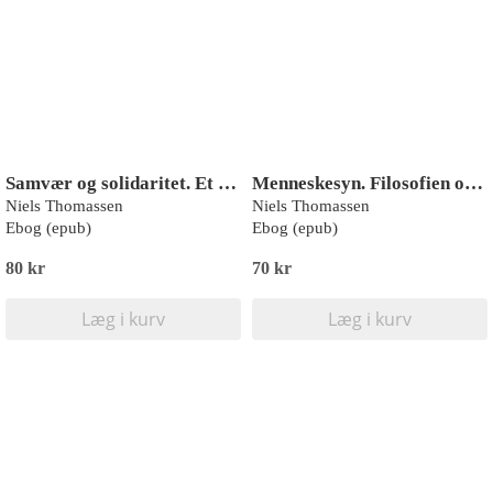
Samvær og solidaritet. Et moralsk udspil
Menneskesyn. Filosofien om det humane
Niels Thomassen
Niels Thomassen
Ebog (epub)
Ebog (epub)
80 kr
70 kr
Læg i kurv
Læg i kurv