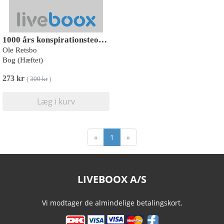
1000 års konspirationsteorier
Ole Retsbo
Bog (Hæftet)
273 kr
(
300 kr
)
Læg i kurv
«
1
»
LIVEBOOX A/S
Vi modtager de almindelige betalingskort.