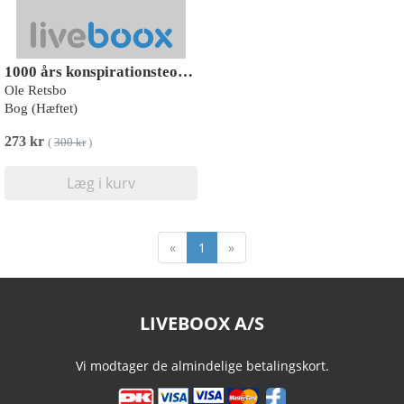
1000 års konspirationsteorier
Ole Retsbo
Bog (Hæftet)
273 kr
(
300 kr
)
Læg i kurv
«
1
»
LIVEBOOX A/S
Vi modtager de almindelige betalingskort.