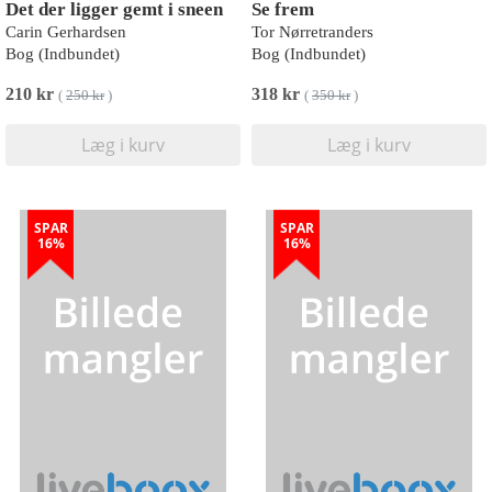
Det der ligger gemt i sneen
Se frem
Carin Gerhardsen
Tor Nørretranders
Bog (Indbundet)
Bog (Indbundet)
210 kr
318 kr
(
250 kr
)
(
350 kr
)
Læg i kurv
Læg i kurv
SPAR
SPAR
16%
16%