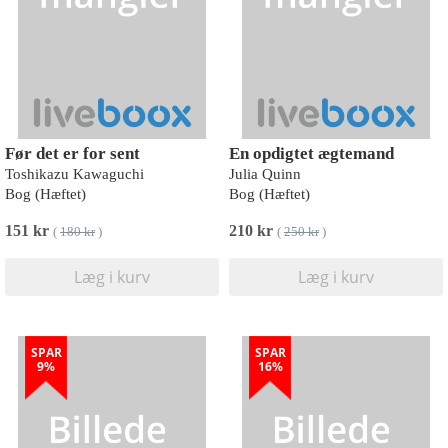
Før det er for sent
En opdigtet ægtemand
Toshikazu Kawaguchi
Julia Quinn
Bog (Hæftet)
Bog (Hæftet)
151 kr
210 kr
(
180 kr
)
(
250 kr
)
Læg i kurv
Læg i kurv
SPAR
SPAR
9%
16%