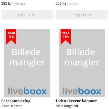
252 kr
227 kr
(
300 kr
)
(
270 kr
)
Læg i kurv
Læg i kurv
SPAR
SPAR
16%
16%
Sort sommerfugl
Inden skyerne kommer
Anna Jansson
Mari Jungstedt