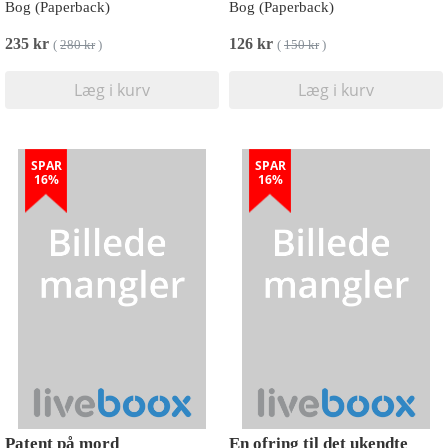
Bog (Paperback)
Bog (Paperback)
235 kr
126 kr
(
280 kr
)
(
150 kr
)
Læg i kurv
Læg i kurv
SPAR
SPAR
16%
16%
Patent på mord
En ofring til det ukendte