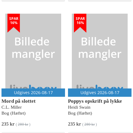
SPAR
SPAR
16%
16%
Udgives 2026-08-17
Udgives 2026-08-17
Mord på slottet
Poppys opskrift på lykke
C.L. Miller
Heidi Swain
Bog (Hæftet)
Bog (Hæftet)
235 kr
235 kr
(
280 kr
)
(
280 kr
)