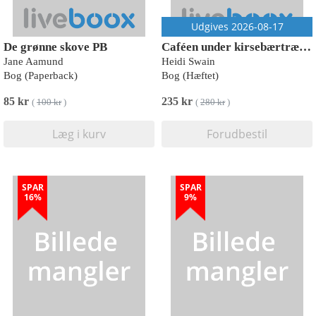
Udgives 2026-08-17
De grønne skove PB
Caféen under kirsebærtræerne
Jane Aamund
Heidi Swain
Bog (Paperback)
Bog (Hæftet)
85 kr
235 kr
(
100 kr
)
(
280 kr
)
Læg i kurv
Forudbestil
SPAR
SPAR
16%
9%