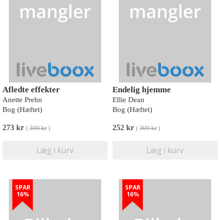
Afledte effekter
Endelig hjemme
Anette Prehn
Ellie Dean
Bog (Hæftet)
Bog (Hæftet)
273 kr
252 kr
(
300 kr
)
(
300 kr
)
Læg i kurv
Læg i kurv
SPAR
SPAR
16%
16%