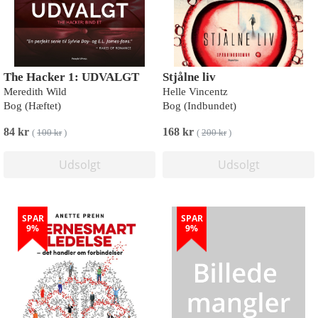
The Hacker 1: UDVALGT
Stjålne liv
Meredith Wild
Helle Vincentz
Bog (Hæftet)
Bog (Indbundet)
84 kr
168 kr
(
100 kr
)
(
200 kr
)
Udsolgt
Udsolgt
SPAR
SPAR
9%
9%