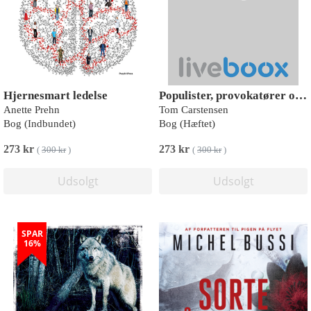
Hjernesmart ledelse
Populister, provokatører og progressive patrioter
Anette Prehn
Tom Carstensen
Bog (Indbundet)
Bog (Hæftet)
273 kr
273 kr
(
300 kr
)
(
300 kr
)
Udsolgt
Udsolgt
SPAR
16%