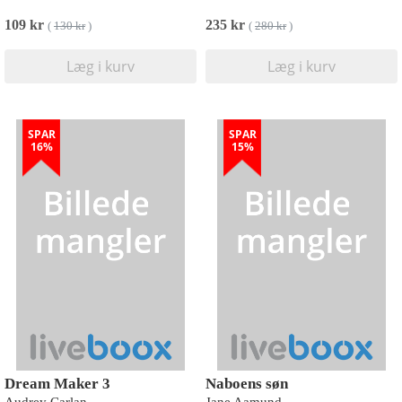
109 kr
235 kr
(
130 kr
)
(
280 kr
)
Læg i kurv
Læg i kurv
SPAR
SPAR
16%
15%
Dream Maker 3
Naboens søn