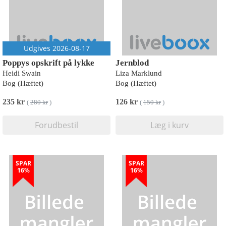
Udgives 2026-08-17
Poppys opskrift på lykke
Jernblod
Heidi Swain
Liza Marklund
Bog (Hæftet)
Bog (Hæftet)
235 kr
126 kr
(
280 kr
)
(
150 kr
)
Forudbestil
Læg i kurv
SPAR
SPAR
16%
16%