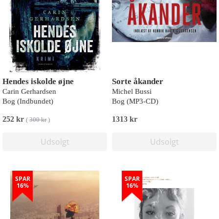
Hendes iskolde øjne
Sorte åkander
Carin Gerhardsen
Michel Bussi
Bog (Indbundet)
Bog (MP3-CD)
252 kr
1313 kr
(
300 kr
)
Udsolgt
Udsolgt
SPAR
SPAR
16%
16%