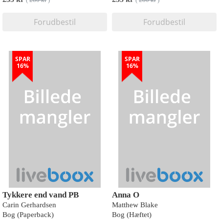
(
280 kr
)
(
280 kr
)
Forudbestil
Forudbestil
SPAR
SPAR
16%
16%
Tykkere end vand PB
Anna O
Carin Gerhardsen
Matthew Blake
Bog (Paperback)
Bog (Hæftet)