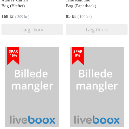
Audrey Carlan
Jane Aamund
Bog (Hæftet)
Bog (Paperback)
168 kr
85 kr
(
200 kr
)
(
100 kr
)
Læg i kurv
Læg i kurv
SPAR
SPAR
16%
9%