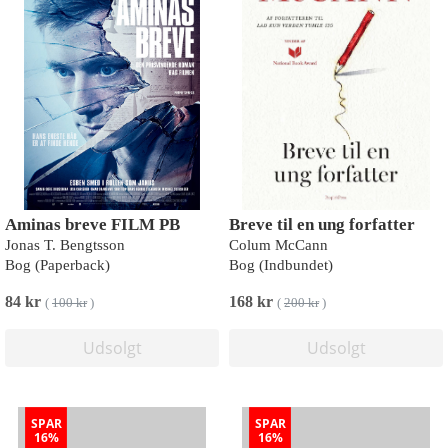
Aminas breve FILM PB
Breve til en ung forfatter
Jonas T. Bengtsson
Colum McCann
Bog (Paperback)
Bog (Indbundet)
84 kr
168 kr
(
100 kr
)
(
200 kr
)
Udsolgt
Udsolgt
SPAR
SPAR
16%
16%