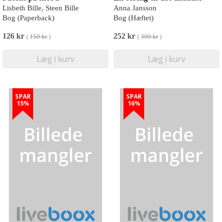
Lisbeth Bille, Steen Bille
Anna Jansson
Bog (Paperback)
Bog (Hæftet)
126 kr
252 kr
(
150 kr
)
(
300 kr
)
Læg i kurv
Læg i kurv
SPAR
SPAR
15%
16%