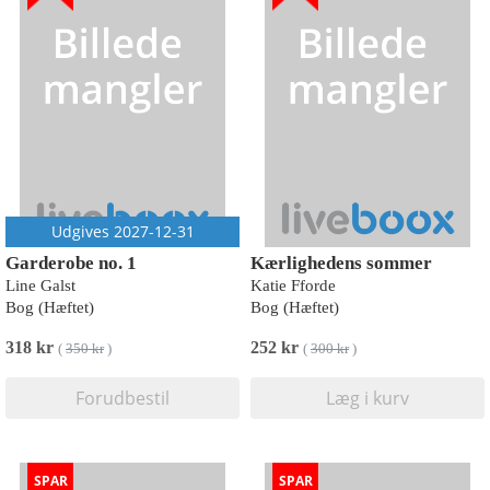
Udgives 2027-12-31
Garderobe no. 1
Kærlighedens sommer
Line Galst
Katie Fforde
Bog (Hæftet)
Bog (Hæftet)
318 kr
252 kr
(
350 kr
)
(
300 kr
)
Forudbestil
Læg i kurv
SPAR
SPAR