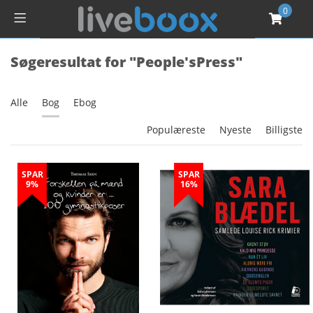
0
Søgeresultat for "People'sPress"
Alle
Bog
Ebog
Populæreste
Nyeste
Billigste
SPAR
SPAR
9%
16%