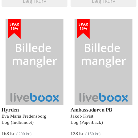
Læg i kurv
Læg i kurv
SPAR
SPAR
16%
15%
Hyrden
Ambassadøren PB
Eva Maria Fredensborg
Jakob Kvist
Bog (Indbundet)
Bog (Paperback)
168 kr
128 kr
(
200 kr
)
(
150 kr
)