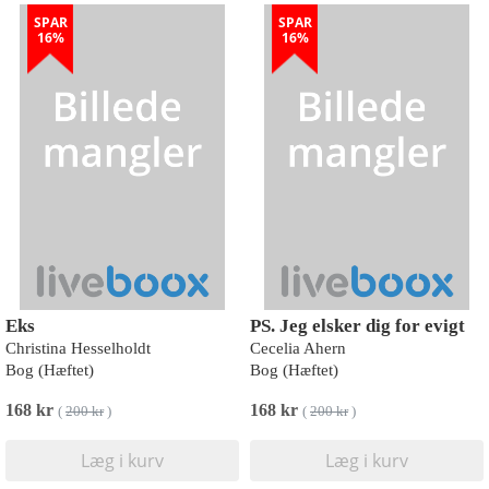
SPAR
SPAR
16%
16%
Eks
PS. Jeg elsker dig for evigt
Christina Hesselholdt
Cecelia Ahern
Bog (Hæftet)
Bog (Hæftet)
168 kr
168 kr
(
200 kr
)
(
200 kr
)
Læg i kurv
Læg i kurv