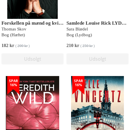
Forskellen på mænd og kvinder er... 100 gymnastikposer
Samlede Louise Rick LYDBØGER
Thomas Skov
Sara Blædel
Bog (Hæftet)
Bog (Lydbog)
182 kr
210 kr
(
200 kr
)
(
250 kr
)
Udsolgt
Udsolgt
SPAR
SPAR
16%
16%