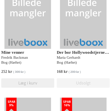
Mine venner
Der bor Hollywoodstjerner på vejen
Fredrik Backman
Maria Gerhardt
Bog (Hæftet)
Bog (Hæftet)
252 kr
168 kr
(
300 kr
)
(
200 kr
)
Læg i kurv
Udsolgt
SPAR
SPAR
9%
16%