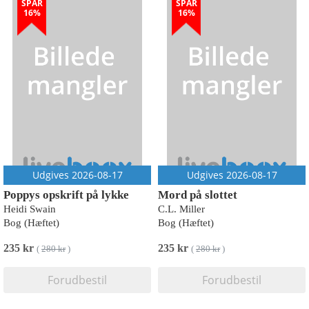
SPAR
SPAR
16%
16%
Udgives 2026-08-17
Udgives 2026-08-17
Poppys opskrift på lykke
Mord på slottet
Heidi Swain
C.L. Miller
Bog (Hæftet)
Bog (Hæftet)
235 kr
235 kr
(
280 kr
)
(
280 kr
)
Forudbestil
Forudbestil