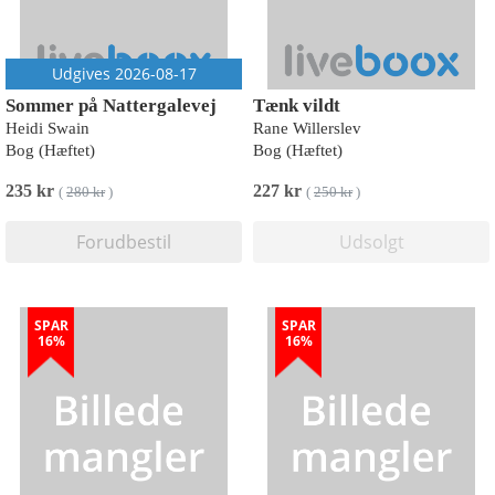
Udgives 2026-08-17
Sommer på Nattergalevej
Tænk vildt
Heidi Swain
Rane Willerslev
Bog (Hæftet)
Bog (Hæftet)
235 kr
227 kr
(
280 kr
)
(
250 kr
)
Forudbestil
Udsolgt
SPAR
SPAR
16%
16%