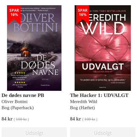
SPAR
SPAR
16%
16%
De dødes navne PB
The Hacker 1: UDVALGT
Oliver Bottini
Meredith Wild
Bog (Paperback)
Bog (Hæftet)
84 kr
84 kr
(
100 kr
)
(
100 kr
)
Udsolgt
Udsolgt