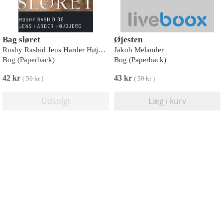
Bag sløret
Øjesten
Rushy Rashid Jens Harder Højbjerg
Jakob Melander
Bog (Paperback)
Bog (Paperback)
42 kr
43 kr
(
50 kr
)
(
50 kr
)
Udsolgt
Læg i kurv