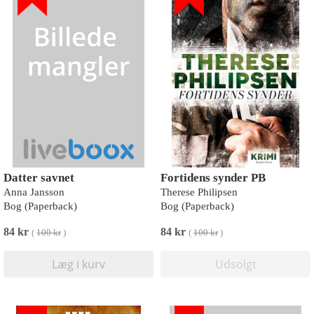
Datter savnet
Fortidens synder PB
Anna Jansson
Therese Philipsen
Bog (Paperback)
Bog (Paperback)
84 kr
84 kr
(
100 kr
)
(
100 kr
)
Læg i kurv
Udsolgt