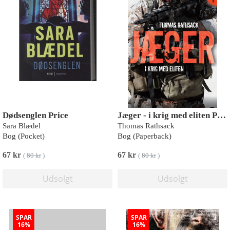
Dødsenglen Price
Jæger - i krig med eliten PRICE
Sara Blædel
Thomas Rathsack
Bog (Pocket)
Bog (Paperback)
67 kr
67 kr
(
80 kr
)
(
80 kr
)
Udsolgt
Udsolgt
SPAR
SPAR
16%
16%