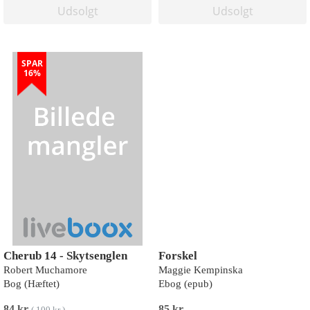
Udsolgt
Udsolgt
SPAR
16%
Cherub 14 - Skytsenglen
Forskel
Robert Muchamore
Maggie Kempinska
Bog (Hæftet)
Ebog (epub)
84 kr
85 kr