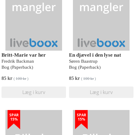
Britt-Marie var her
En djævel i den lyse nat
Fredrik Backman
Søren Baastrup
Bog (Paperback)
Bog (Paperback)
85 kr
85 kr
(
100 kr
)
(
100 kr
)
Læg i kurv
Læg i kurv
SPAR
SPAR
15%
15%