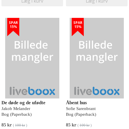
Læg i kurv
Læg i kurv
SPAR
SPAR
15%
15%
De døde og de ufødte
Åbent hus
Jakob Melander
Sofie Sarenbrant
Bog (Paperback)
Bog (Paperback)
85 kr
85 kr
(
100 kr
)
(
100 kr
)