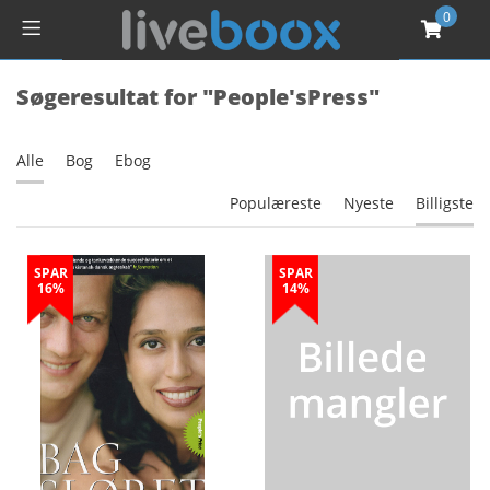
0
Søgeresultat for "People'sPress"
Alle
Bog
Ebog
Populæreste
Nyeste
Billigste
SPAR
SPAR
16%
14%