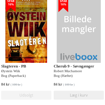
SPAR
SPAR
16%
16%
Slagteren - PB
Cherub 9 - Søvngænger
Øystein Wiik
Robert Muchamore
Bog (Paperback)
Bog (Hæftet)
84 kr
84 kr
(
100 kr
)
(
100 kr
)
Udsolgt
Læg i kurv