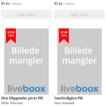
85 kr
85 kr
(
100 kr
)
(
100 kr
)
Læg i kurv
Læg i kurv
SPAR
SPAR
15%
15%
Den filippinske pirat PB
Smeltediglen PB
Helle Vincentz
Jane Aamund