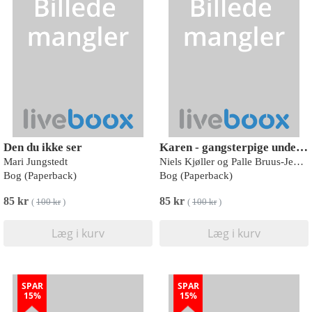
Den du ikke ser
Karen - gangsterpige under besættelsen PB
Mari Jungstedt
Niels Kjøller og Palle Bruus-Jensen
Bog (Paperback)
Bog (Paperback)
85 kr
85 kr
(
100 kr
)
(
100 kr
)
Læg i kurv
Læg i kurv
SPAR
SPAR
15%
15%