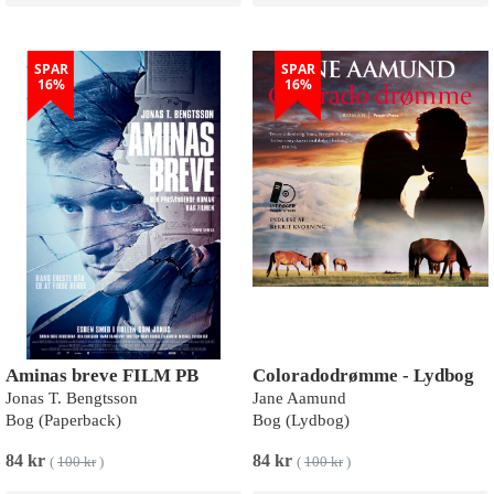
SPAR
SPAR
16%
16%
Aminas breve FILM PB
Coloradodrømme - Lydbog
Jonas T. Bengtsson
Jane Aamund
Bog (Paperback)
Bog (Lydbog)
84 kr
84 kr
(
100 kr
)
(
100 kr
)