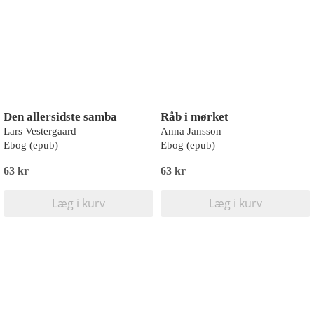
Den allersidste samba
Råb i mørket
Lars Vestergaard
Anna Jansson
Ebog (epub)
Ebog (epub)
63 kr
63 kr
Læg i kurv
Læg i kurv