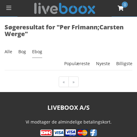
0
Søgeresultat for "Per Frimann;Carsten
Werge"
Alle
Bog
Ebog
Populæreste
Nyeste
Billigste
«
»
LIVEBOOX A/S
Vi modtager de almindelige betalingskort.