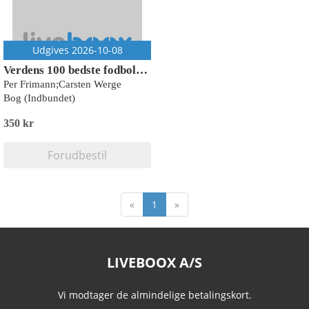
Udgives 2026-10-08
Verdens 100 bedste fodboldspillere 2026
Per Frimann;Carsten Werge
Bog (Indbundet)
350 kr
Forudbestil
«
1
»
LIVEBOOX A/S
Vi modtager de almindelige betalingskort.