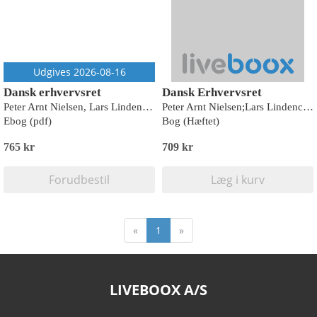
Udgives 2026-08-16
Dansk erhvervsret
Dansk Erhvervsret
Peter Arnt Nielsen, Lars Lindencrone Petersen
Peter Arnt Nielsen;Lars Lindencrone Petersen
Ebog (pdf)
Bog (Hæftet)
765 kr
709 kr
Forudbestil
Læg i kurv
«
1
»
LIVEBOOX A/S