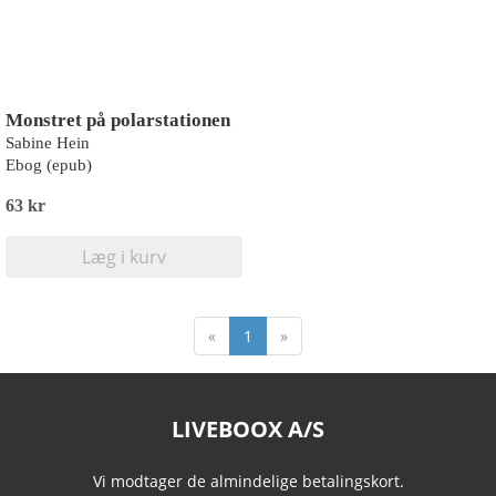
Monstret på polarstationen
Sabine Hein
Ebog (epub)
63 kr
Læg i kurv
«
1
»
LIVEBOOX A/S
Vi modtager de almindelige betalingskort.