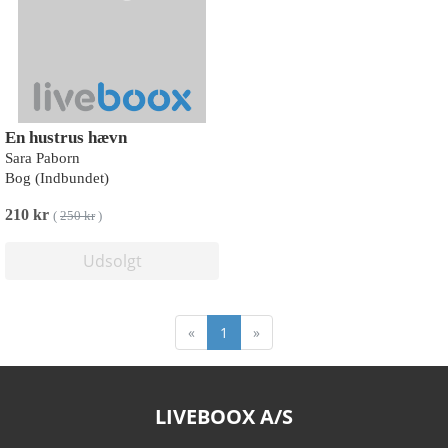
En hustrus hævn
Sara Paborn
Bog (Indbundet)
210 kr
(
250 kr
)
Udsolgt
«
1
»
LIVEBOOX A/S