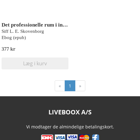
Det professionelle rum i individuel psykomotorisk terapi
Siff L. E. Skovenborg
Ebog (epub)
377 kr
Læg i kurv
«
1
»
LIVEBOOX A/S
Vi modtager de almindelige betalingskort.