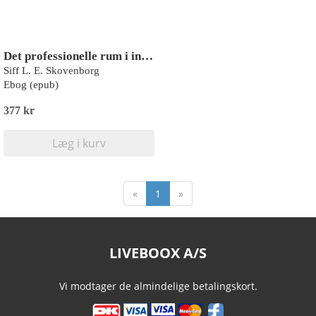
Det professionelle rum i individuel psykomotorisk terapi
Siff L. E. Skovenborg
Ebog (epub)
377 kr
Læg i kurv
«
1
»
LIVEBOOX A/S
Vi modtager de almindelige betalingskort.