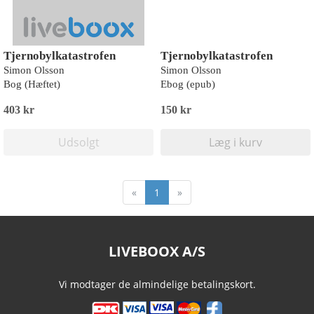
Tjernobylkatastrofen
Tjernobylkatastrofen
Simon Olsson
Simon Olsson
Bog (Hæftet)
Ebog (epub)
403 kr
150 kr
Udsolgt
Læg i kurv
«
1
»
LIVEBOOX A/S
Vi modtager de almindelige betalingskort.