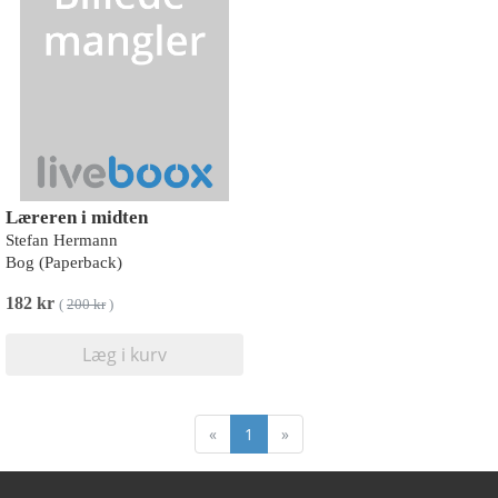
Læreren i midten
Stefan Hermann
Bog (Paperback)
182 kr
(
200 kr
)
Læg i kurv
«
1
»