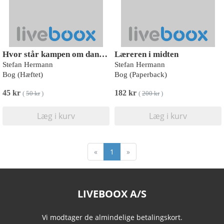
Hvor står kampen om dannelsen?
Læreren i midten
Stefan Hermann
Stefan Hermann
Bog (Hæftet)
Bog (Paperback)
45 kr
182 kr
(
50 kr
)
(
200 kr
)
Læg i kurv
Læg i kurv
«
1
»
LIVEBOOX A/S
Vi modtager de almindelige betalingskort.