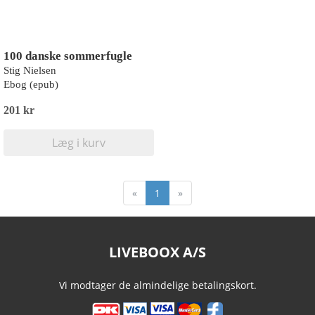
100 danske sommerfugle
Stig Nielsen
Ebog (epub)
201 kr
Læg i kurv
«
1
»
LIVEBOOX A/S
Vi modtager de almindelige betalingskort.