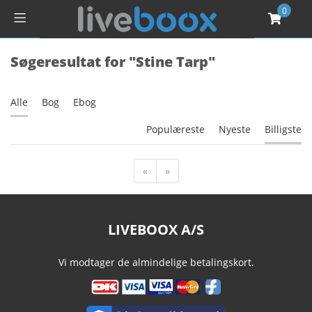
0
Søgeresultat for "Stine Tarp"
Alle
Bog
Ebog
Populæreste
Nyeste
Billigste
«
»
LIVEBOOX A/S
Vi modtager de almindelige betalingskort.