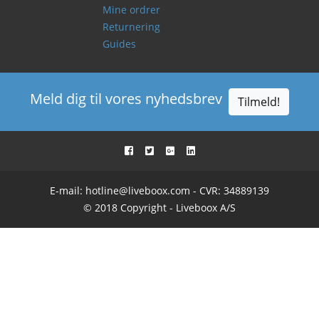
Mine ordrer
Returnering
Guides
Meld dig til vores nyhedsbrev
Tilmeld!
E-mail:
hotline@liveboox.com
- CVR: 34889139
© 2018 Copyright - Liveboox A/S