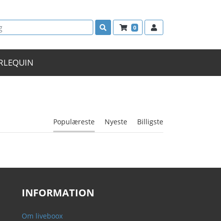
0
RLEQUIN
Populæreste
Nyeste
Billigste
INFORMATION
Om liveboox