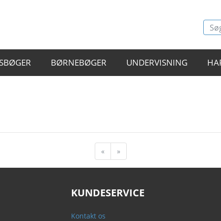
SBØGER
BØRNEBØGER
UNDERVISNING
HA
«
»
KUNDESERVICE
Kontakt os