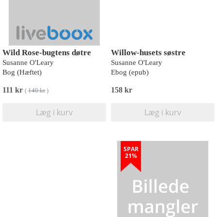
Wild Rose-bugtens døtre
Willow-husets søstre
Susanne O'Leary
Susanne O'Leary
Bog (Hæftet)
Ebog (epub)
111 kr
158 kr
(
140 kr
)
Læg i kurv
Læg i kurv
SPAR
21%