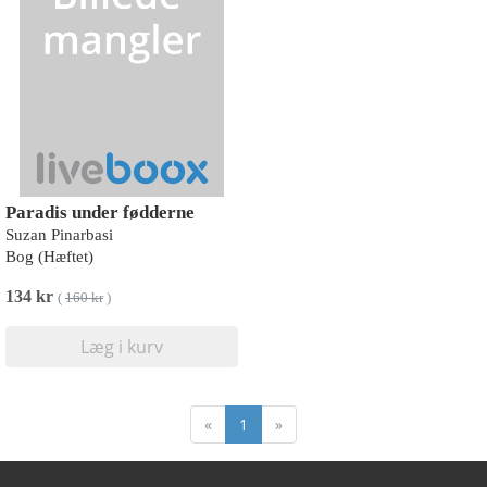
Paradis under fødderne
Suzan Pinarbasi
Bog (Hæftet)
134 kr
(
160 kr
)
Læg i kurv
«
1
»