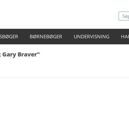
SBØGER
BØRNEBØGER
UNDERVISNING
HA
; Gary Braver"