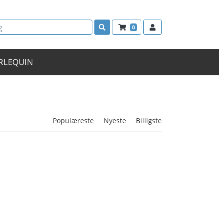
0
RLEQUIN
Populæreste
Nyeste
Billigste