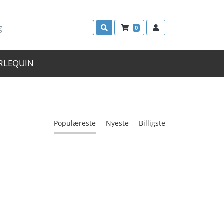
0
RLEQUIN
Populæreste
Nyeste
Billigste