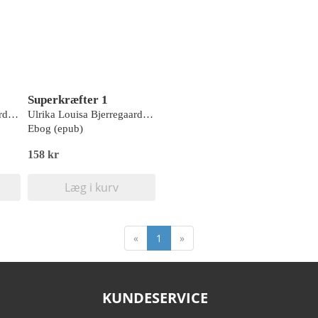
Superkræfter 1
Ulrika Louisa Bjerregaard, Clara Amalie Bjerregaard
Ulrika Louisa Bjerregaard, Clara Amalie Bjerregaard
Ebog (epub)
158 kr
Læg i kurv
«
1
»
KUNDESERVICE