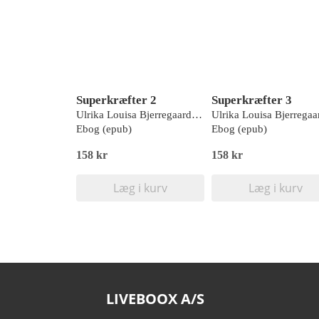
Superkræfter 2
Superkræfter 3
Ulrika Louisa Bjerregaard, Clara Amalie Bjerregaard
Ebog (epub)
Ebog (epub)
158 kr
158 kr
Læg i kurv
Læg i kurv
LIVEBOOX A/S