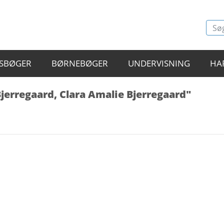
SBØGER
BØRNEBØGER
UNDERVISNING
HA
Bjerregaard, Clara Amalie Bjerregaard"