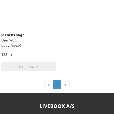
Ørnens saga
Uno Wolf
Ebog (epub)
123 kr
Læg i kurv
«
1
»
LIVEBOOX A/S