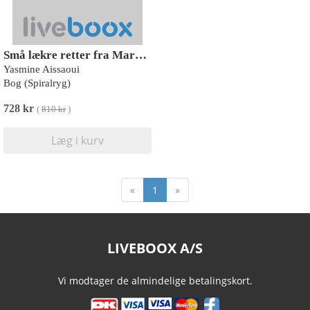
Små lækre retter fra Marokko - display med 10 stk
Yasmine Aissaoui
Bog (Spiralryg)
728 kr
(
810 kr
)
Læg i kurv
«
1
»
LIVEBOOX A/S
Vi modtager de almindelige betalingskort.