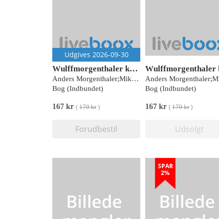
Udgives 2026-09-30
Wulffmorgenthaler kalender 2027
Anders Morgenthaler;Mikael Wulff
Bog (Indbundet)
Bog (Indbundet)
167 kr
167 kr
(
170 kr
)
(
170 kr
)
Forudbestil
Udsolgt
SPAR
2%