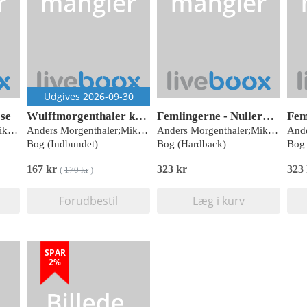
Udgives 2026-09-30
øse
Wulffmorgenthaler kalender 2027
Femlingerne - Nullermænd overalt!
Anders Morgenthaler;Mikael Wulff
Anders Morgenthaler;Mikael Wulff
Anders Morgenthaler;Mikael Wulff
Bog (Indbundet)
Bog (Hardback)
Bog 
167 kr
323 kr
323
(
170 kr
)
Forudbestil
Læg i kurv
SPAR
2%