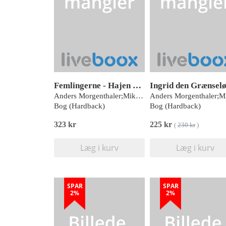
Femlingerne - Hajen på trampolinen
Ingrid den Grænsel
Anders Morgenthaler;Mikael Wulff
Bog (Hardback)
Bog (Hardback)
323 kr
225 kr
(
230 kr
)
Læg i kurv
Læg i kurv
SPAR
SPAR
2%
2%