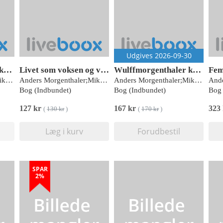
Udgives 2026-09-30
Wulffmorgenthaler kalender 2026
Livet som voksen og virkelig træt
Wulffmorgenthaler kalender 2027
Anders Morgenthaler;Mikael Wulff
Anders Morgenthaler;Mikael Wulff
Anders Morgenthaler;Mikael Wulff
Bog (Indbundet)
Bog (Indbundet)
Bog 
127 kr
167 kr
323
(
130 kr
)
(
170 kr
)
Læg i kurv
Forudbestil
SPAR
2%