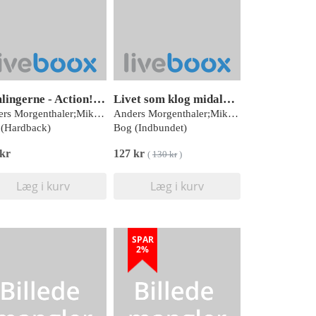
Femlingerne - Action! Spænding! Biljagter!
Livet som klog midaldrende mand
Anders Morgenthaler;Mikael Wulff
Anders Morgenthaler;Mikael Wulff
(Hardback)
Bog (Indbundet)
 kr
127 kr
(
130 kr
)
Læg i kurv
Læg i kurv
SPAR
2%