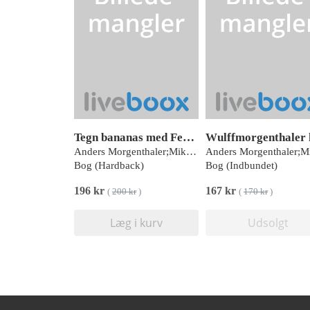
Tegn bananas med Femlingerne
Anders Morgenthaler;Mikael Wulff
Bog (Hardback)
Bog (Indbundet)
196 kr
167 kr
(
200 kr
)
(
170 kr
)
Læg i kurv
Udsolgt