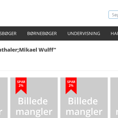
SBØGER
BØRNEBØGER
UNDERVISNING
HA
thaler;Mikael Wulff"
SPAR
SPAR
2%
2%