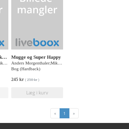
Wulffmorgenthaler kalender 2025
Mugge og Super Happy
Anders Morgenthaler;Mikael Wulff
Anders Morgenthaler;Mikael Wulff
Bog (Hardback)
245 kr
(
250 kr
)
Læg i kurv
«
1
»