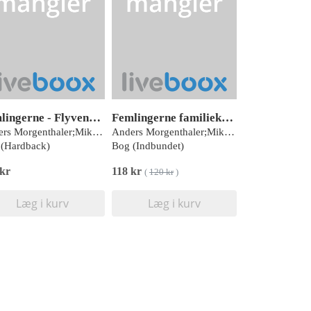
Femlingerne - Flyvende kattedamer
Femlingerne familiekalender 2026
Anders Morgenthaler;Mikael Wulff
Anders Morgenthaler;Mikael Wulff
(Hardback)
Bog (Indbundet)
 kr
118 kr
(
120 kr
)
Læg i kurv
Læg i kurv