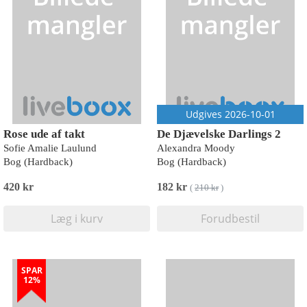
Udgives 2026-10-01
Rose ude af takt
De Djævelske Darlings 2
Sofie Amalie Laulund
Alexandra Moody
Bog (Hardback)
Bog (Hardback)
420 kr
182 kr
(
210 kr
)
Læg i kurv
Forudbestil
SPAR
12%