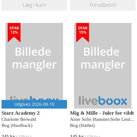
Læg i kurv
Forudbestil
SPAR
SPAR
12%
15%
Udgives 2026-08-10
Starz Academy 2
Mig & Mille - Juler for vildt
Charlotte Berwald
Anne Sofie Hammer;Sofie Lind Mesterton
Bog (Hardback)
Bog (Hæftet)
245 kr
145 kr