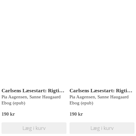
Carlsens Læsestart: Rigtige venner - Du må ikke slå
Carlsens Læsestart: Rigtige venner - Er det tis?
Pia Aagensen, Sanne Haugaard
Pia Aagensen, Sanne Haugaard
Ebog (epub)
Ebog (epub)
190 kr
190 kr
Læg i kurv
Læg i kurv