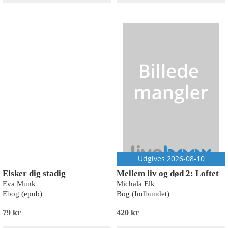
Udgives 2026-08-10
Elsker dig stadig
Mellem liv og død 2: Loftet
Eva Munk
Michala Elk
Ebog (epub)
Bog (Indbundet)
79 kr
420 kr