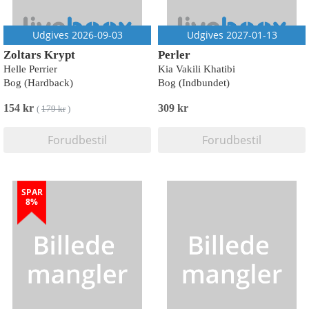
Udgives 2026-09-03
Udgives 2027-01-13
Zoltars Krypt
Perler
Helle Perrier
Kia Vakili Khatibi
Bog (Hardback)
Bog (Indbundet)
154 kr
309 kr
(
179 kr
)
Forudbestil
Forudbestil
SPAR
8%