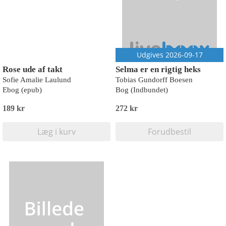
Udgives 2026-09-17
Rose ude af takt
Selma er en rigtig heks
Sofie Amalie Laulund
Tobias Gundorff Boesen
Ebog (epub)
Bog (Indbundet)
189 kr
272 kr
Læg i kurv
Forudbestil