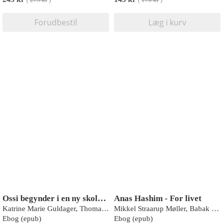
(
279 kr
)
(
170 kr
)
Forudbestil
Læg i kurv
Ossi begynder i en ny skole - Lyt&Læs
Anas Hashim - For livet
Katrine Marie Guldager, Thomas Hjorthaab
Mikkel Straarup Møller, Babak Vakili
Ebog (epub)
Ebog (epub)