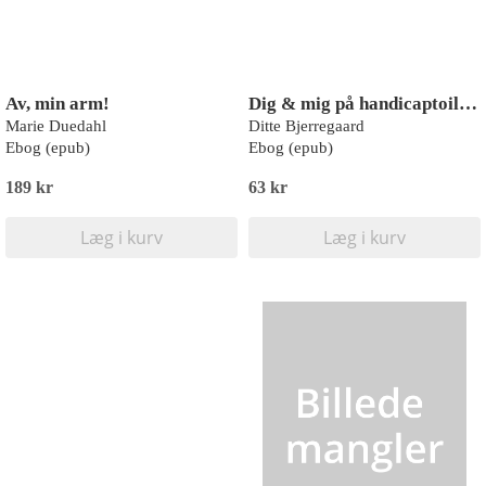
Av, min arm!
Dig & mig på handicaptoilettet
Marie Duedahl
Ditte Bjerregaard
Ebog (epub)
Ebog (epub)
189 kr
63 kr
Læg i kurv
Læg i kurv