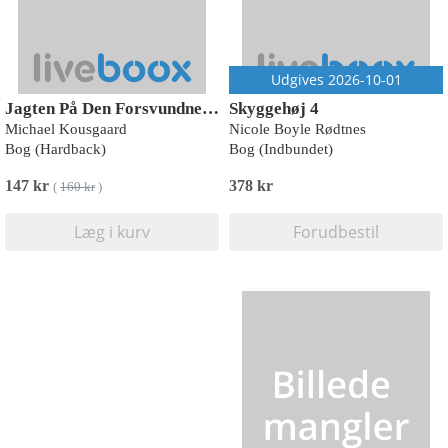
Udgives 2026-10-01
Jagten På Den Forsvundne Tid
Skyggehøj 4
Michael Kousgaard
Nicole Boyle Rødtnes
Bog (Hardback)
Bog (Indbundet)
147 kr
378 kr
(
160 kr
)
Læg i kurv
Forudbestil