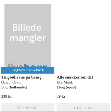
Udgives 2026-08-18
Tingbøllerne på besøg
Alle snakker om det
Özlem Cekic
Eva Munk
Bog (Indbundet)
Ebog (epub)
338 kr
79 kr
Forudbestil
Læg i kurv