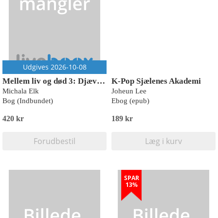
Udgives 2026-10-08
Mellem liv og død 3: Djævlen
K-Pop Sjælenes Akademi
Michala Elk
Joheun Lee
Bog (Indbundet)
Ebog (epub)
420 kr
189 kr
Forudbestil
Læg i kurv
SPAR
13%