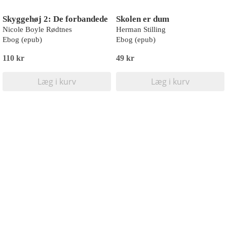
Skyggehøj 2: De forbandede
Skolen er dum
Nicole Boyle Rødtnes
Herman Stilling
Ebog (epub)
Ebog (epub)
110 kr
49 kr
Læg i kurv
Læg i kurv