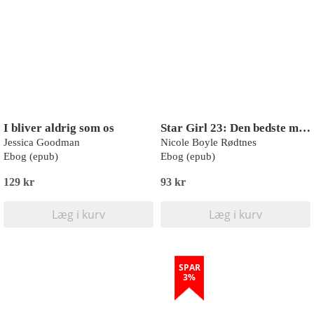
I bliver aldrig som os
Star Girl 23: Den bedste musikvideo
Jessica Goodman
Nicole Boyle Rødtnes
Ebog (epub)
Ebog (epub)
129 kr
93 kr
Læg i kurv
Læg i kurv
SPAR
3%