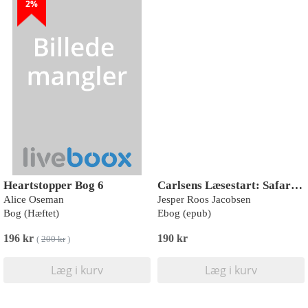
2%
Heartstopper Bog 6
Carlsens Læsestart: Safari-klubben og den vilde pony
Alice Oseman
Jesper Roos Jacobsen
Bog (Hæftet)
Ebog (epub)
196 kr
190 kr
(
200 kr
)
Læg i kurv
Læg i kurv