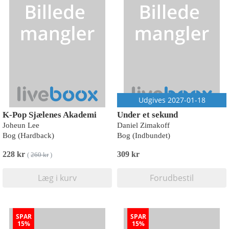
Udgives 2027-01-18
K-Pop Sjælenes Akademi
Under et sekund
Joheun Lee
Daniel Zimakoff
Bog (Hardback)
Bog (Indbundet)
228 kr
309 kr
(
260 kr
)
Læg i kurv
Forudbestil
SPAR
SPAR
15%
15%