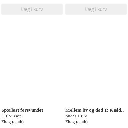
Læg i kurv
Læg i kurv
Sporløst forsvundet
Mellem liv og død 1: Kælderen
Ulf Nilsson
Michala Elk
Ebog (epub)
Ebog (epub)