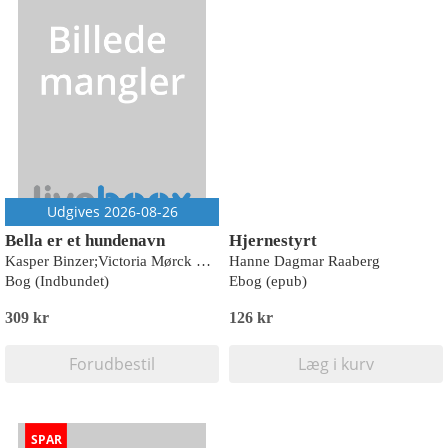
Udgives 2026-08-26
Bella er et hundenavn
Hjernestyrt
Kasper Binzer;Victoria Mørck Madsen
Hanne Dagmar Raaberg
Bog (Indbundet)
Ebog (epub)
309 kr
126 kr
Forudbestil
Læg i kurv
SPAR