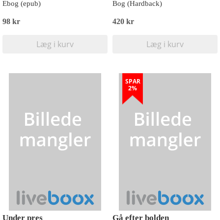
Ebog (epub)
Bog (Hardback)
98 kr
420 kr
Læg i kurv
Læg i kurv
SPAR
2%
Under pres
Gå efter bolden