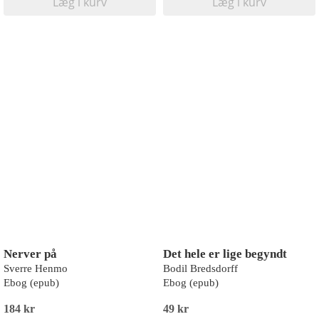
Læg i kurv
Læg i kurv
Nerver på
Det hele er lige begyndt
Sverre Henmo
Bodil Bredsdorff
Ebog (epub)
Ebog (epub)
184 kr
49 kr