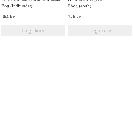
Line Leonhardt;Rasmus Meisler
Gudrun Østergaard
Bog (Indbundet)
Ebog (epub)
364 kr
126 kr
Læg i kurv
Læg i kurv