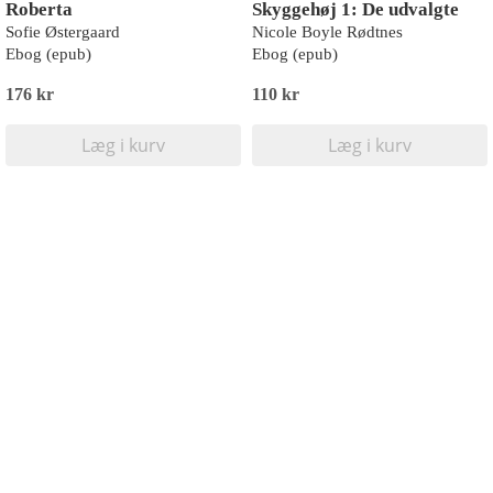
Roberta
Skyggehøj 1: De udvalgte
Sofie Østergaard
Nicole Boyle Rødtnes
Ebog (epub)
Ebog (epub)
176 kr
110 kr
Læg i kurv
Læg i kurv