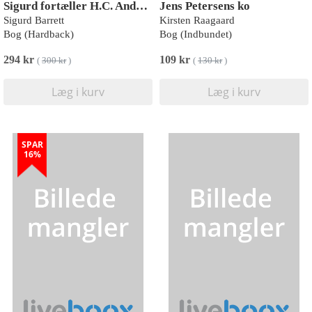
Sigurd fortæller H.C. Andersens eventyr - Dåbsudgave
Jens Petersens ko
Sigurd Barrett
Kirsten Raagaard
Bog (Hardback)
Bog (Indbundet)
294 kr
109 kr
(
300 kr
)
(
130 kr
)
Læg i kurv
Læg i kurv
SPAR
16%