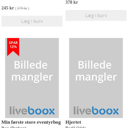
378 kr
245 kr
(
279 kr
)
Læg i kurv
Læg i kurv
SPAR
12%
Min første store eventyrbog
Hjertet