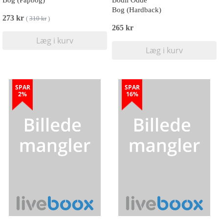
Bog (Papbog)
Bodil Odde
Bog (Hardback)
273 kr
(
310 kr
)
265 kr
Læg i kurv
Læg i kurv
SPAR
SPAR
2%
16%