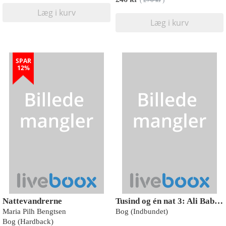
(
270 kr
)
Læg i kurv
Læg i kurv
SPAR
12%
Nattevandrerne
Tusind og én nat 3: Ali Baba og de fyrre røvere
Maria Pilh Bengtsen
Bog (Indbundet)
Bog (Hardback)