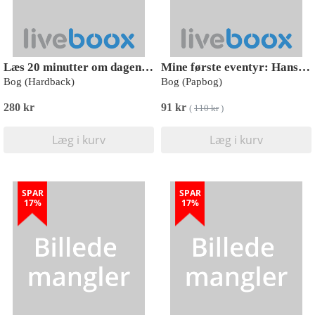
Læs 20 minutter om dagen - for dit barn: Heksen og 7 andre historier
Mine første eventyr: Hans og Grete
Bog (Hardback)
Bog (Papbog)
280 kr
91 kr
(
110 kr
)
Læg i kurv
Læg i kurv
SPAR
SPAR
17%
17%