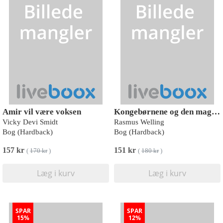
Amir vil være voksen
Kongebørnene og den magiske karet
Vicky Devi Smidt
Rasmus Welling
Bog (Hardback)
Bog (Hardback)
157 kr
151 kr
(
170 kr
)
(
180 kr
)
Læg i kurv
Læg i kurv
SPAR
SPAR
15%
12%