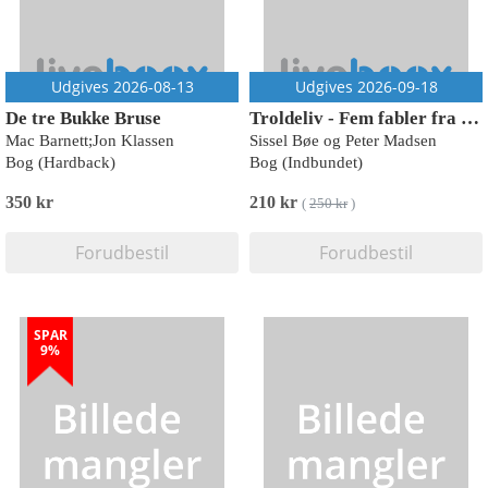
Udgives 2026-08-13
Udgives 2026-09-18
De tre Bukke Bruse
Troldeliv - Fem fabler fra vildmarken
Mac Barnett;Jon Klassen
Sissel Bøe og Peter Madsen
Bog (Hardback)
Bog (Indbundet)
350 kr
210 kr
(
250 kr
)
Forudbestil
Forudbestil
SPAR
9%