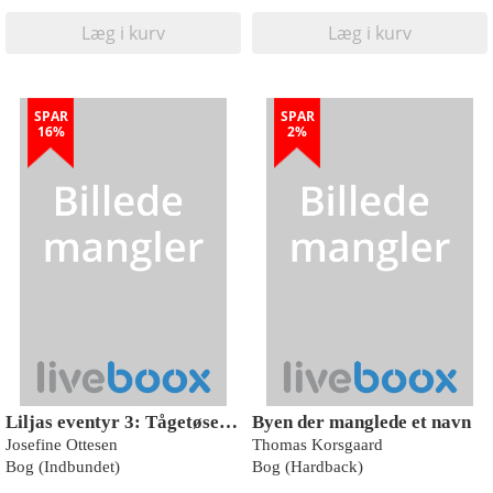
Læg i kurv
Læg i kurv
SPAR
SPAR
16%
2%
Liljas eventyr 3: Tågetøsernes sang
Byen der manglede et navn
Josefine Ottesen
Thomas Korsgaard
Bog (Indbundet)
Bog (Hardback)