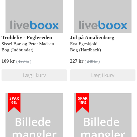
Troldeliv - Fuglereden
Jul på Amalienborg
Sissel Bøe og Peter Madsen
Eva Egeskjold
Bog (Indbundet)
Bog (Hardback)
109 kr
227 kr
(
130 kr
)
(
249 kr
)
Læg i kurv
Læg i kurv
SPAR
SPAR
9%
15%