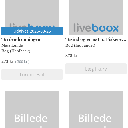
Udgives 2026-08-25
Tordendronningen
Tusind og én nat 5: Fiskeren og ånden
Maja Lunde
Bog (Indbundet)
Bog (Hardback)
378 kr
273 kr
(
300 kr
)
Læg i kurv
Forudbestil