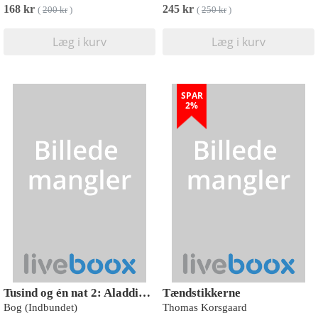
168 kr
245 kr
(
200 kr
)
(
250 kr
)
Læg i kurv
Læg i kurv
SPAR
2%
Tusind og én nat 2: Aladdin og den vidunderlige lampe
Tændstikkerne
Bog (Indbundet)
Thomas Korsgaard