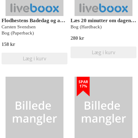
Flodhestens Badedag og andre børnedigte
Læs 20 minutter om dagen - for dit barn: Vera Vaks og videnskaben og 5 andre historier
Carsten Svendsen
Bog (Hardback)
Bog (Paperback)
280 kr
158 kr
Læg i kurv
Læg i kurv
SPAR
17%