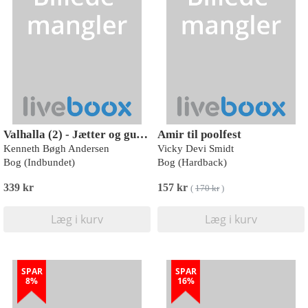
Valhalla (2) - Jætter og guder
Amir til poolfest
Kenneth Bøgh Andersen
Vicky Devi Smidt
Bog (Indbundet)
Bog (Hardback)
339 kr
157 kr
(
170 kr
)
Læg i kurv
Læg i kurv
SPAR
SPAR
8%
16%