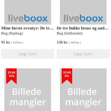
Mine første eventyr: De tre Bukke Bruse
De tre bukke bruse og andre eventyr
Bog (Papbog)
Bog (Indbundet)
91 kr
136 kr
(
110 kr
)
(
160 kr
)
Læg i kurv
Læg i kurv
SPAR
SPAR
16%
9%