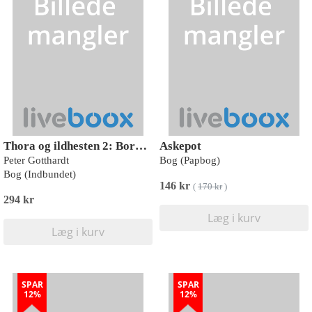
Thora og ildhesten 2: Borgen i Mørkedal
Askepot
Peter Gotthardt
Bog (Papbog)
Bog (Indbundet)
146 kr
(
170 kr
)
294 kr
Læg i kurv
Læg i kurv
SPAR
SPAR
12%
12%