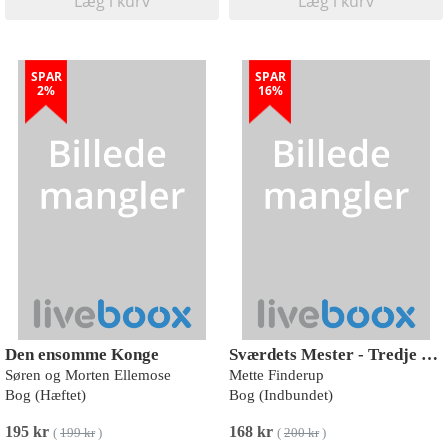
Læg i kurv
Læg i kurv
SPAR
SPAR
2%
16%
Den ensomme Konge
Sværdets Mester - Tredje samling
Søren og Morten Ellemose
Mette Finderup
Bog (Hæftet)
Bog (Indbundet)
195 kr
168 kr
(
199 kr
)
(
200 kr
)