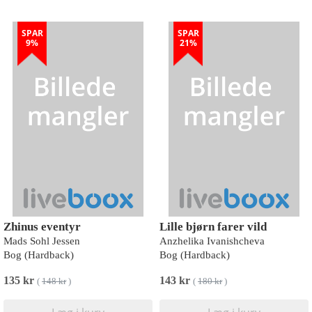
SPAR
SPAR
9%
21%
Zhinus eventyr
Lille bjørn farer vild
Mads Sohl Jessen
Anzhelika Ivanishcheva
Bog (Hardback)
Bog (Hardback)
135 kr
143 kr
(
148 kr
)
(
180 kr
)