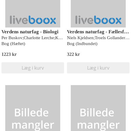
Verdens naturfag - Biologi
Verdens naturfag - Fællesfaglig bog
Per Buskov;Charlotte Lerche;Katrine Hulgard;Caroline Vandt Madsen;Nina Troelsgaard Jensen;Troels Gollander;Ove Pedersen;Niels Kjeldsen;Kaare Øster
Niels Kjeldsen;Troels Gollander;Ove Pedersen;Nina Troelsgaard Jensen;Kaare Øster;Charlotte Lerche;Per Buskov;Peer S. Daugbjerg;Lars Henrik Jørgensen;Lene Beck Mikkelsen;Katrine Hulgard;Caroline Vandt Madsen
Bog (Hæftet)
Bog (Indbundet)
1223 kr
322 kr
Læg i kurv
Læg i kurv