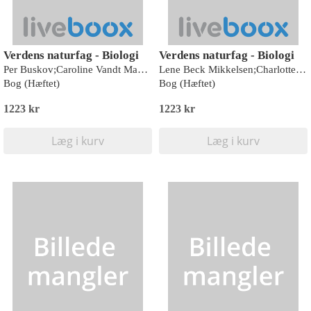
Verdens naturfag - Biologi
Verdens naturfag - Biologi
Per Buskov;Caroline Vandt Madsen;Katrine Hulgard;Nina Troelsgaard Jensen;Troels Gollander;Niels Kjeldsen;Kaare Øster;Ove Pedersen
Lene Beck Mikkelsen;Charlotte Lerche;Peer S. Daugbjerg;Bettina Brandt;Nina Troelsgaard Jensen;Troels Gollander;Kaare Øster;Niels Kjeldsen;Ove Pedersen
Bog (Hæftet)
Bog (Hæftet)
1223 kr
1223 kr
Læg i kurv
Læg i kurv