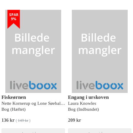
SPAR
9%
Fiskeørnen
Engang i urskoven
Nette Kornerup og Lone Søeballe Jensen
Laura Knowles
Bog (Hæftet)
Bog (Indbundet)
136 kr
209 kr
(
149 kr
)