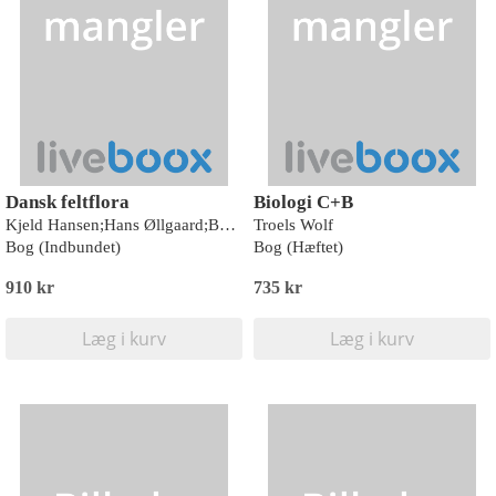
Dansk feltflora
Biologi C+B
Kjeld Hansen;Hans Øllgaard;Benjamin Øllgaard;Søren Ødum;Lise Tillge;Ole Seberg;Lise Rastad;Vald. M. Mikkelsen;Bernt Løjtnant;Simon Lægaard;Per Hartvig;Jette Baagøe;Mogens Wellendorf;Jørgen Jensen;Knud Jakobsen;Alfred Hansen;Signe Frederiksen
Troels Wolf
Bog (Indbundet)
Bog (Hæftet)
910 kr
735 kr
Læg i kurv
Læg i kurv