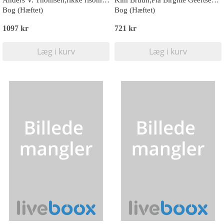
Anders V. Thomsen;rikke risom;Leif Schack-Nielsen;Thomas Bach Piekut
Kim Bruun;Pia Birgitte Geertsen;Karen Helmig
Bog (Hæftet)
Bog (Hæftet)
1097 kr
721 kr
Læg i kurv
Læg i kurv