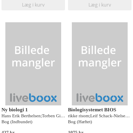
Læg i kurv
Læg i kurv
Ny biologi 1
Biologisystemet BIOS
Hans Erik Berthelsen;Torben Gisselø
rikke risom;Leif Schack-Nielsen;Anders V. Thomsen;Thomas Bach Piekut
Bog (Indbundet)
Bog (Hæftet)
427 kr
1075 kr