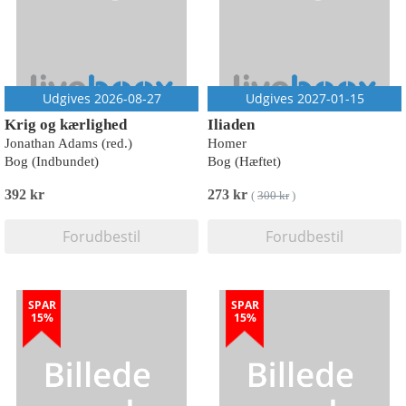
Udgives 2026-08-27
Udgives 2027-01-15
Krig og kærlighed
Iliaden
Jonathan Adams (red.)
Homer
Bog (Indbundet)
Bog (Hæftet)
392 kr
273 kr
(
300 kr
)
Forudbestil
Forudbestil
SPAR
SPAR
15%
15%