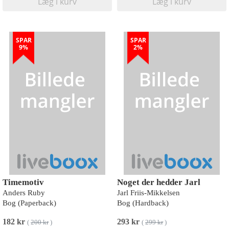
Læg i kurv
Læg i kurv
SPAR
SPAR
9%
2%
Timemotiv
Noget der hedder Jarl
Anders Ruby
Jarl Friis-Mikkelsen
Bog (Paperback)
Bog (Hardback)
182 kr
293 kr
(
200 kr
)
(
299 kr
)