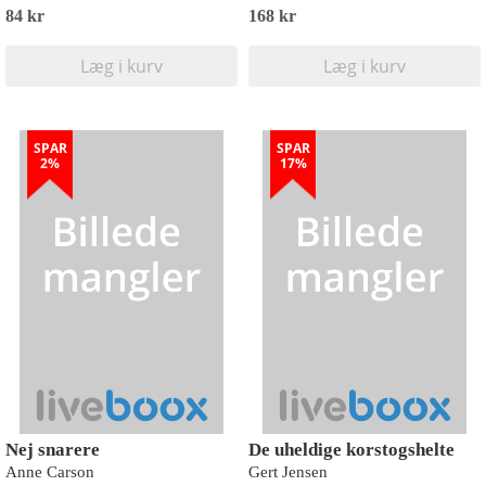
84 kr
168 kr
Læg i kurv
Læg i kurv
SPAR
SPAR
2%
17%
Nej snarere
De uheldige korstogshelte
Anne Carson
Gert Jensen