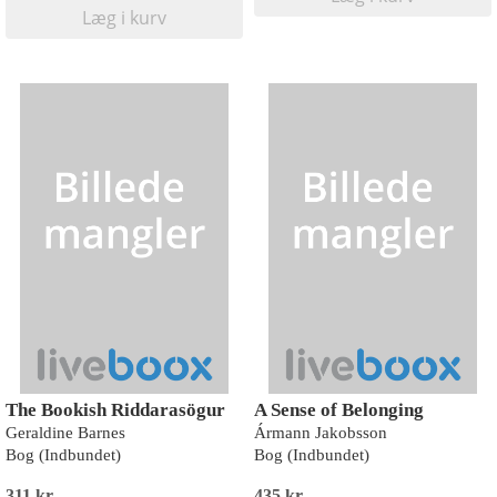
Læg i kurv
The Bookish Riddarasögur
A Sense of Belonging
Geraldine Barnes
Ármann Jakobsson
Bog (Indbundet)
Bog (Indbundet)
311 kr
435 kr