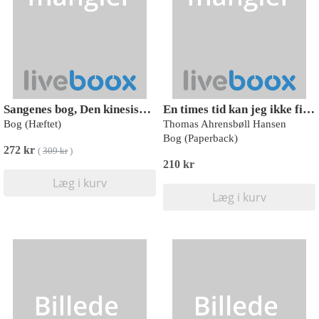
Sangenes bog, Den kinesiske klassiker
En times tid kan jeg ikke finde ud af det
Bog (Hæftet)
Thomas Ahrensbøll Hansen
Bog (Paperback)
272 kr
(
309 kr
)
210 kr
Læg i kurv
Læg i kurv