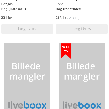
Longos ...
Ovid
Bog (Hardback)
Bog (Indbundet)
231 kr
213 kr
(
250 kr
)
Læg i kurv
Læg i kurv
SPAR
7%