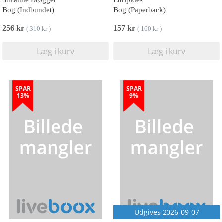
Suzanne Brøgger
Euripides
Bog (Indbundet)
Bog (Paperback)
256 kr
157 kr
(
310 kr
)
(
160 kr
)
Læg i kurv
Læg i kurv
SPAR
SPAR
13%
9%
Udgives 2026-09-07