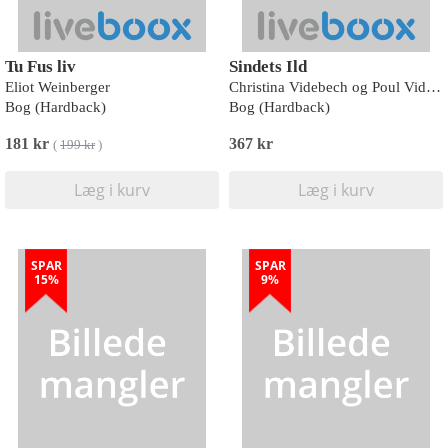
Tu Fus liv
Sindets Ild
Eliot Weinberger
Christina Videbech og Poul Videbech
Bog (Hardback)
Bog (Hardback)
181 kr
367 kr
(
199 kr
)
Læg i kurv
Læg i kurv
SPAR
SPAR
15%
9%