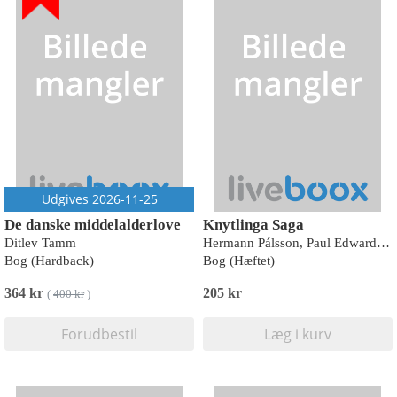
Udgives 2026-11-25
De danske middelalderlove
Knytlinga Saga
Ditlev Tamm
Hermann Pálsson, Paul Edwards (transl.)
Bog (Hardback)
Bog (Hæftet)
364 kr
205 kr
(
400 kr
)
Forudbestil
Læg i kurv