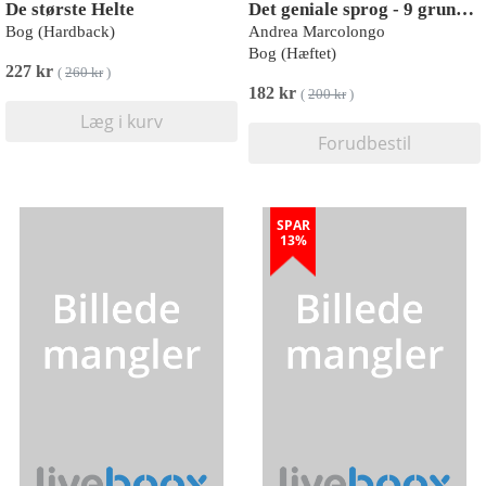
De største Helte
Det geniale sprog - 9 grunde til at elske oldgræsk
Bog (Hardback)
Andrea Marcolongo
Bog (Hæftet)
227 kr
(
260 kr
)
182 kr
(
200 kr
)
Læg i kurv
Forudbestil
SPAR
13%