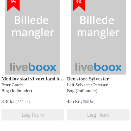
9%
9%
Med lov skal vi vort land bygge
Den store Sylvester
Peter Garde
Leif Sylvester Petersen
Bog (Indbundet)
Bog (Indbundet)
318 kr
455 kr
(
350 kr
)
(
500 kr
)
Læg i kurv
Læg i kurv