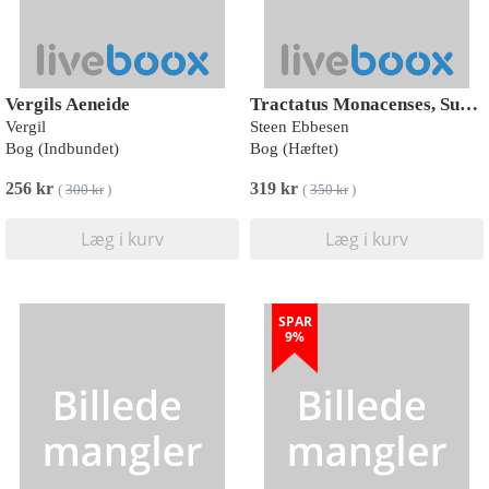
Vergils Aeneide
Tractatus Monacenses, Summa Ignoti and Summulae Antiquorum
Vergil
Steen Ebbesen
Bog (Indbundet)
Bog (Hæftet)
256 kr
319 kr
(
300 kr
)
(
350 kr
)
Læg i kurv
Læg i kurv
SPAR
9%