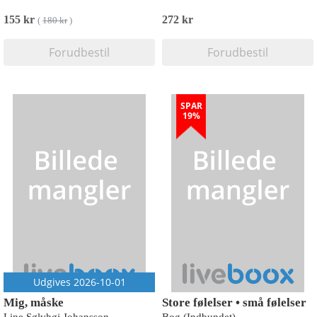
155 kr
272 kr
(
180 kr
)
Forudbestil
Forudbestil
SPAR
19%
Udgives 2026-10-01
Mig, måske
Store følelser • små følelser