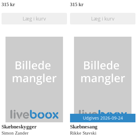
315 kr
315 kr
Læg i kurv
Læg i kurv
Udgives 2026-09-24
Skæbneskygger
Skæbnesang
Simon Zander
Rikke Stavski