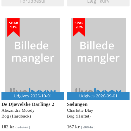
Forudbestil
Læg i kurv
SPAR
SPAR
13%
20%
Udgives 2026-10-01
Udgives 2026-09-01
De Djævelske Darlings 2
Sælungen
Alexandra Moody
Charlotte Blay
Bog (Hardback)
Bog (Hæftet)
182 kr
167 kr
(
210 kr
)
(
209 kr
)