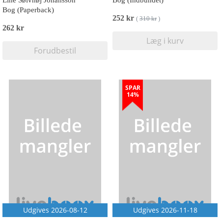
Line Sølvhøj Johansson
Bog (Indbundet)
Bog (Paperback)
252 kr
(
310 kr
)
262 kr
Læg i kurv
Forudbestil
SPAR
14%
Udgives 2026-08-12
Udgives 2026-11-18