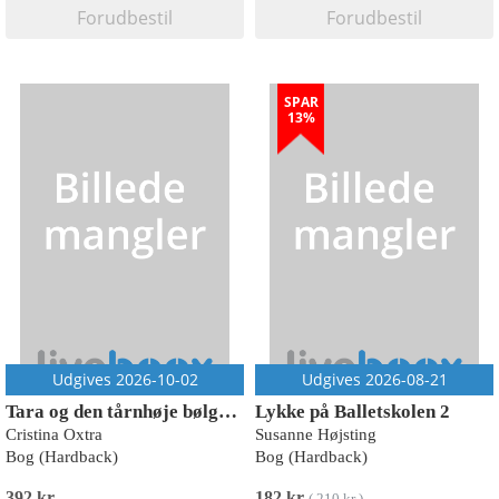
Forudbestil
Forudbestil
SPAR
13%
Udgives 2026-10-02
Udgives 2026-08-21
Tara og den tårnhøje bølge - Historien om en pige der overlevede tsunamien
Lykke på Balletskolen 2
Cristina Oxtra
Susanne Højsting
Bog (Hardback)
Bog (Hardback)
392 kr
182 kr