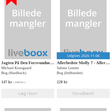
Udgives 2026-11-06
Jagten På Den Forsvundne Tid
Allerbedste Molly 7 - Allerbedste Molly og alle gaverne
Michael Kousgaard
Sabine Lemire
Bog (Hardback)
Bog (Indbundet)
147 kr
228 kr
(
160 kr
)
Læg i kurv
Forudbestil