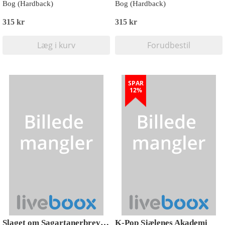
Bog (Hardback)
Bog (Hardback)
315 kr
315 kr
Læg i kurv
Forudbestil
SPAR
12%
Slaget om Sagartanerbrevene
K-Pop Sjælenes Akademi