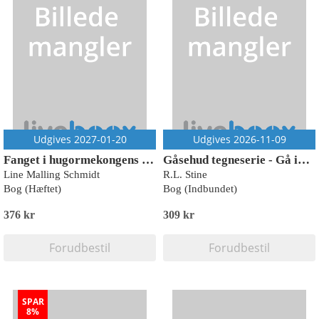
Udgives 2027-01-20
Udgives 2026-11-09
Fanget i hugormekongens rige
Gåsehud tegneserie - Gå ikke ned i kælderen
Line Malling Schmidt
R.L. Stine
Bog (Hæftet)
Bog (Indbundet)
376 kr
309 kr
Forudbestil
Forudbestil
SPAR
8%