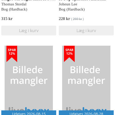
Thomas Stordal
Joheun Lee
Bog (Hardback)
Bog (Hardback)
315 kr
228 kr
(
260 kr
)
Læg i kurv
Læg i kurv
SPAR
SPAR
12%
12%
Udgives 2026-08-15
Udgives 2026-08-28