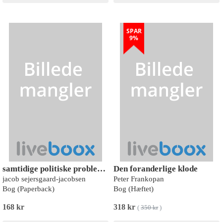
SPAR
9%
samtidige politiske problemstillinger
Den foranderlige klode
jacob sejersgaard-jacobsen
Peter Frankopan
Bog (Paperback)
Bog (Hæftet)
168 kr
318 kr
(
350 kr
)