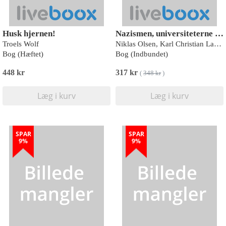
Husk hjernen!
Nazismen, universiteterne og videnskaben i Danmark
Troels Wolf
Niklas Olsen, Karl Christian Lammers, Palle Roslyng (red.)
Bog (Hæftet)
Bog (Indbundet)
448 kr
317 kr
(
348 kr
)
Læg i kurv
Læg i kurv
SPAR
SPAR
9%
9%