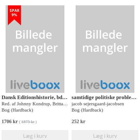
SPAR
9%
Dansk Editionshistorie, bd. 1-4
samtidige politiske problemstillinger
Red. af Johnny Kondrup, Britta Olrik Frederiksen og Christian Troelsgård under medvirken af David Bloch
jacob sejersgaard-jacobsen
Bog (Hardback)
Bog (Hardback)
1706 kr
252 kr
(
1875 kr
)
Læg i kurv
Læg i kurv