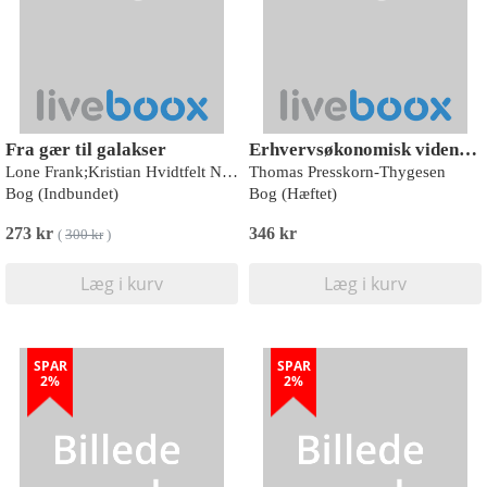
Fra gær til galakser
Erhvervsøkonomisk videnskabsteori
Lone Frank;Kristian Hvidtfelt Nielsen
Thomas Presskorn-Thygesen
Bog (Indbundet)
Bog (Hæftet)
273 kr
346 kr
(
300 kr
)
Læg i kurv
Læg i kurv
SPAR
SPAR
2%
2%