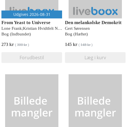
Udgives 2026-08-31
From Yeast to Universe
Den melankolske Demokrit
Lone Frank;Kristian Hvidtfelt Nielsen
Gert Sørensen
Bog (Indbundet)
Bog (Hæftet)
273 kr
145 kr
(
300 kr
)
(
148 kr
)
Forudbestil
Læg i kurv