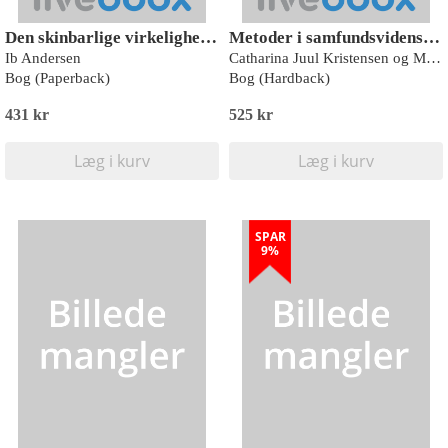
Den skinbarlige virkelighed, 6. udgave
Metoder i samfundsvidenskaberne
Ib Andersen
Catharina Juul Kristensen og M. Azhar Hussain (red.)
Bog (Paperback)
Bog (Hardback)
431 kr
525 kr
Læg i kurv
Læg i kurv
SPAR
9%