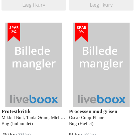
Læg i kurv
Læg i kurv
SPAR
SPAR
2%
9%
Protestkritik
Processen mod grisen
Mikkel Bolt, Tania Ørum, Michael Hardt, Antonio Negri, Kirsten Hyldgaard, Arkivaristerne, Kristian Thorup, Katrin Hjort, Gry Worre Halberg, Sisters Hope, Gustav Johannes Hoder, Rasmus Bro Clemmensen, Brian Benjamin Hansen
Oscar Coop-Phane
Bog (Indbundet)
Bog (Hæftet)
230 kr
91 kr