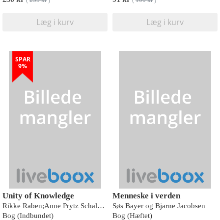
(
235 kr
)
(
100 kr
)
Læg i kurv
Læg i kurv
SPAR
9%
Unity of Knowledge
Menneske i verden
Rikke Raben;Anne Prytz Schaldemose;Peter Høeg
Søs Bayer og Bjarne Jacobsen
Bog (Indbundet)
Bog (Hæftet)