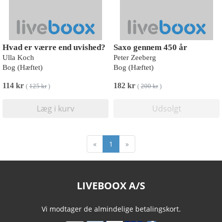
Hvad er værre end uvished?
Saxo gennem 450 år
Ulla Koch
Peter Zeeberg
Bog (Hæftet)
Bog (Hæftet)
114 kr
182 kr
(
125 kr
)
(
200 kr
)
Læg i kurv
Udsolgt
«
1
»
LIVEBOOX A/S
Vi modtager de almindelige betalingskort.