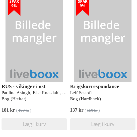
SPAR
SPAR
9%
9%
RUS - vikinger i øst
Krigskorrespondance
Pauline Asingh, Else Roesdahl, Søren M. Sindbæk, Charlotta Lindblom, Mahir Hrnjíc, Fedir Androschchuk, John Lind, Tonicha Upham, Charlotte Hedenstierne-Jonson, Lars Grundvad, Kasper H. Andersen
Leif Sestoft
Bog (Hæftet)
Bog (Hardback)
181 kr
137 kr
(
199 kr
)
(
150 kr
)
Læg i kurv
Læg i kurv