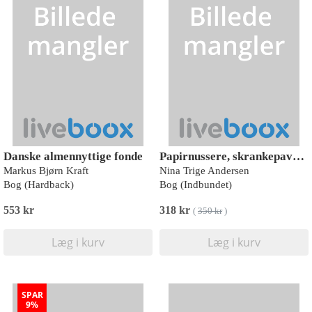
Danske almennyttige fonde
Papirnussere, skrankepaver og blanketfinker - 100 års kamp om organisering og faglig identitet på velfærdsstatens kontorer
Markus Bjørn Kraft
Nina Trige Andersen
Bog (Hardback)
Bog (Indbundet)
553 kr
318 kr
(
350 kr
)
Læg i kurv
Læg i kurv
SPAR
9%