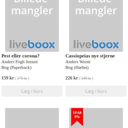
Pest eller corona?
Cassiopeias nye stjerne
Anders Fogh Jensen
Anders Worm
Bog (Paperback)
Bog (Hæftet)
159 kr
226 kr
(
175 kr
)
(
248 kr
)
Læg i kurv
Læg i kurv
SPAR
9%