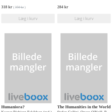
318 kr
284 kr
(
350 kr
)
Læg i kurv
Læg i kurv
Humaniora?
The Humanities in the World