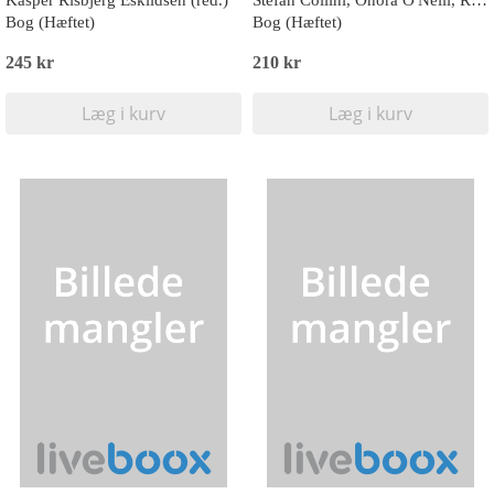
Kasper Risbjerg Eskildsen (red.)
Stefan Collini, Onora O'Neill, Rens Bod
Bog (Hæftet)
Bog (Hæftet)
245 kr
210 kr
Læg i kurv
Læg i kurv