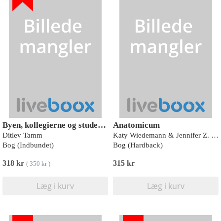
Byen, kollegierne og studenterne - 400 års studenterliv i København
Anatomicum
Ditlev Tamm
Katy Wiedemann & Jennifer Z. Paxton
Bog (Indbundet)
Bog (Hardback)
318 kr
315 kr
(
350 kr
)
Læg i kurv
Læg i kurv