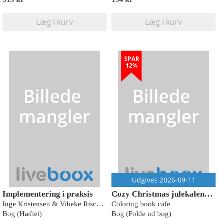
Læg i kurv
Læg i kurv
SPAR
12%
Udgives 2026-09-11
Implementering i praksis
Cozy Christmas julekalender
Inge Kristensen & Vibeke Rischel (red.)
Coloring book cafe
Bog (Hæftet)
Bog (Folde ud bog)