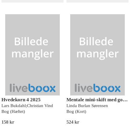
Hvedekorn 4 2025
Mentale mini-skift med gorillaen – Duo-udgaven (udvidet kortsæt) - 35 unikke illustrationer, heraf 5 helt nye. Hvert kort er i dobbelt eksemplar.
Lars Bukdahl;Christian Vind
Linda Burlan Sørensen
Bog (Hæftet)
Bog (Kort)
158 kr
524 kr