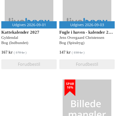
Udgives 2026-09-01
Udgives 2026-09-03
Kattekalender 2027
Fugle i haven - kalender 2027
Gyldendal
Jens Overgaard Christensen
Bog (Indbundet)
Bog (Spiralryg)
167 kr
147 kr
(
170 kr
)
(
150 kr
)
Forudbestil
Forudbestil
SPAR
16%