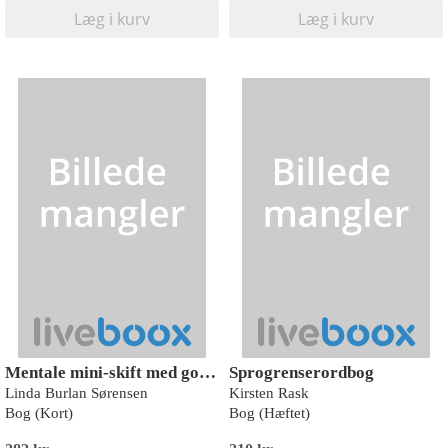
Læg i kurv
Læg i kurv
Mentale mini-skift med gorillaen - 30 unikke illustrationer i postkortstørrelse med metakognitive, metaforiske motiver på forsiden og korte tekster på bagsiden – skabt til mentale mini-skift og nye perspektiver.
Sprogrenserordbog
Linda Burlan Sørensen
Kirsten Rask
Bog (Kort)
Bog (Hæftet)