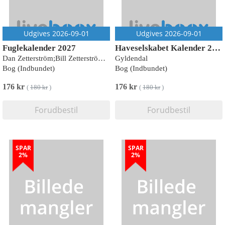
Udgives 2026-09-01
Udgives 2026-09-01
Fuglekalender 2027
Haveselskabet Kalender 2027
Dan Zetterström;Bill Zetterström;Niklas Aronsson
Gyldendal
Bog (Indbundet)
Bog (Indbundet)
176 kr
176 kr
(
180 kr
)
(
180 kr
)
Forudbestil
Forudbestil
SPAR
SPAR
2%
2%