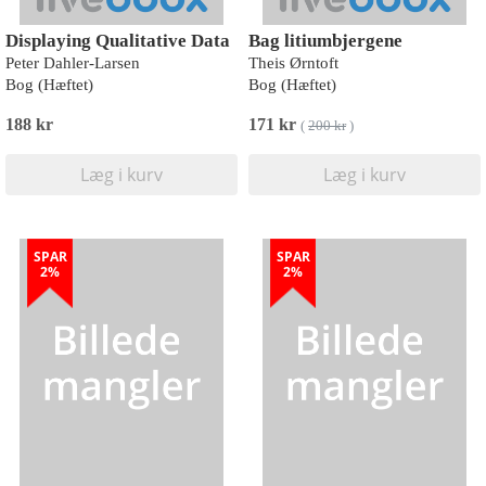
Displaying Qualitative Data
Bag litiumbjergene
Peter Dahler-Larsen
Theis Ørntoft
Bog (Hæftet)
Bog (Hæftet)
188 kr
171 kr
(
200 kr
)
Læg i kurv
Læg i kurv
SPAR
SPAR
2%
2%