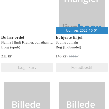
Udgives 2026-10-01
Du har ordet
Et hjerte til jul
Nanna Flindt Kreiner, Jonathan Ovesen
Sophie Jomain
Ebog (epub)
Bog (Indbundet)
211 kr
143 kr
(
170 kr
)
Læg i kurv
Forudbestil