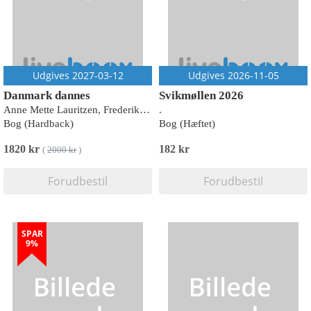
Udgives 2027-03-12
Udgives 2026-11-05
Danmark dannes
Svikmøllen 2026
Anne Mette Lauritzen, Frederik Stjernfelt, Lasse Horne Kjældgaard, Mikkel Thorup (red.)
.
Bog (Hardback)
Bog (Hæftet)
1820 kr
182 kr
(
2000 kr
)
Forudbestil
Forudbestil
SPAR
9%