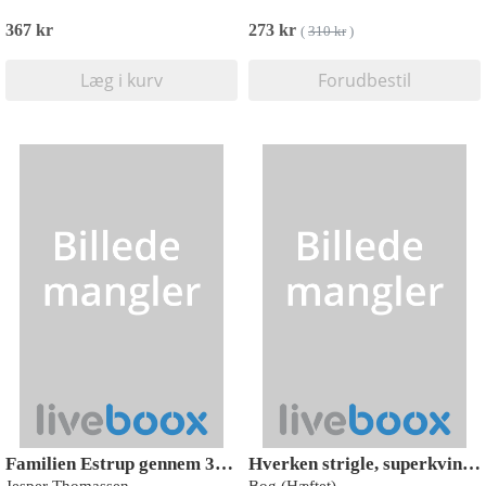
367 kr
273 kr
(
310 kr
)
Læg i kurv
Forudbestil
Familien Estrup gennem 300 år - 1705-2002, rytterbonde i Estrup, Øster Hornum sogn, Christen Poulsens efterslægt i mandslinjerne, med tillæg: hospitalsforstander Laurits Carl Constantin Estrups efterkommere, konseilspræsident Jacob Brønnum Scavenius Estru
Hverken strigle, superkvinde eller professorens pige