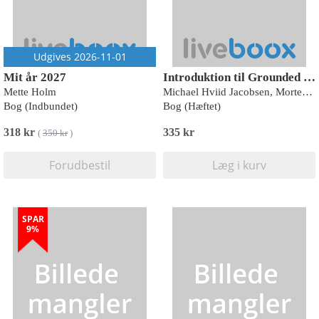
Udgives 2026-11-01
Mit år 2027
Introduktion til Grounded theory
Mette Holm
Michael Hviid Jacobsen, Morten Kyed
Bog (Indbundet)
Bog (Hæftet)
318 kr
335 kr
(
350 kr
)
Forudbestil
Læg i kurv
SPAR
9%