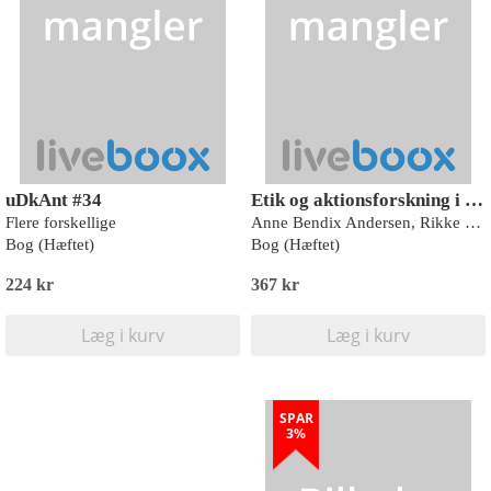
uDkAnt #34
Etik og aktionsforskning i sundhedsvæsenet
Flere forskellige
Anne Bendix Andersen, Rikke Buus Bøje, Nanna Ruengkratok Lang, Aase Marie Ottesen (red.)
Bog (Hæftet)
Bog (Hæftet)
224 kr
367 kr
Læg i kurv
Læg i kurv
SPAR
3%