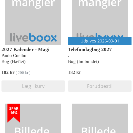
Udgives 2026-09-01
2027 Kalender - Magi
Telefondagbog 2027
Paulo Coelho
.
Bog (Hæftet)
Bog (Indbundet)
182 kr
182 kr
(
200 kr
)
Læg i kurv
Forudbestil
SPAR
16%