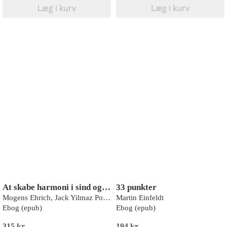
Læg i kurv
Læg i kurv
At skabe harmoni i sind og miljø - teori og praksis
33 punkter
Mogens Ehrich, Jack Yilmaz Powderly
Martin Einfeldt
Ebog (epub)
Ebog (epub)
315 kr
194 kr