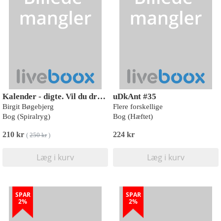
Kalender - digte. Vil du drages og reflektere? - 52 uger med digte om kærlighed til livet - med døden
uDkAnt #35
Birgit Bøgebjerg
Flere forskellige
Bog (Spiralryg)
Bog (Hæftet)
210 kr
224 kr
(
250 kr
)
Læg i kurv
Læg i kurv
SPAR
SPAR
2%
2%