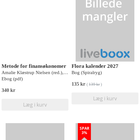
Metode for finansøkonomer
Flora kalender 2027
Amalie Klæstrup Nielsen (red.), Lars Brian Bach, Søren Møller Jensen, Søren Kreilgaard, Nikolaj Hübertz Mortensen, Søren Lund Norre, Finn Sander
Bog (Spiralryg)
Ebog (pdf)
135 kr
(
139 kr
)
340 kr
Læg i kurv
Læg i kurv
SPAR
3%