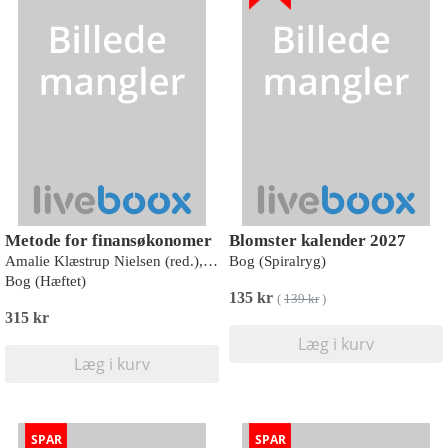
Metode for finansøkonomer
Blomster kalender 2027
Amalie Klæstrup Nielsen (red.), Lars Brian Bach, Søren Møller Jensen, Søren Kreilgaard, Nikolaj Hübertz Mortensen, Søren Lund Norre, Finn Sander
Bog (Spiralryg)
Bog (Hæftet)
135 kr
(
139 kr
)
315 kr
Læg i kurv
Læg i kurv
SPAR
SPAR