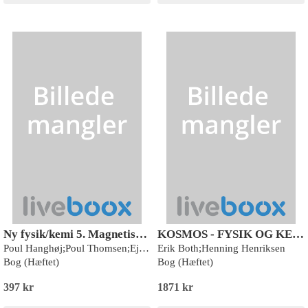
Ny fysik/kemi 5. Magnetisme og menneskelig snilde
KOSMOS - FYSIK OG KEMI
Poul Hanghøj;Poul Thomsen;Ejvind Flensted-Jensen
Erik Both;Henning Henriksen
Bog (Hæftet)
Bog (Hæftet)
397 kr
1871 kr