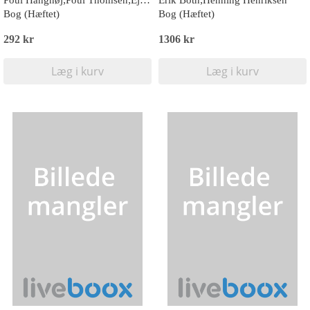
Poul Hanghøj;Poul Thomsen;Ejvind Flensted-Jensen
Erik Both;Henning Henriksen
Bog (Hæftet)
Bog (Hæftet)
292 kr
1306 kr
Læg i kurv
Læg i kurv