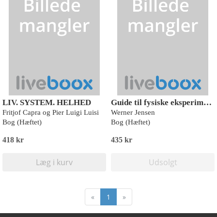
LIV. SYSTEM. HELHED
Guide til fysiske eksperimenter
Fritjof Capra og Pier Luigi Luisi
Werner Jensen
Bog (Hæftet)
Bog (Hæftet)
418 kr
435 kr
Læg i kurv
Udsolgt
«
1
»