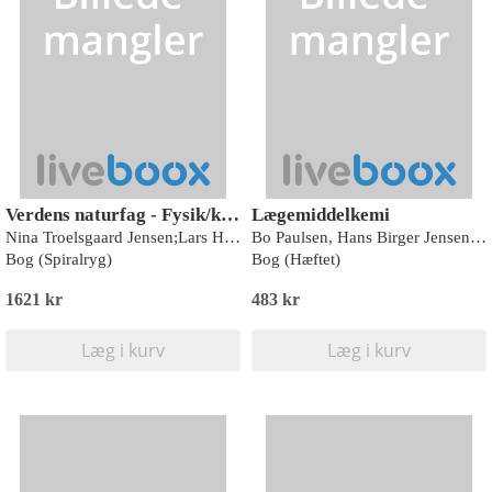
Verdens naturfag - Fysik/kemi
Lægemiddelkemi
Nina Troelsgaard Jensen;Lars Henrik Jørgensen;Rasmus Høiby;Martin Krabbe Sillasen
Bo Paulsen, Hans Birger Jensen, Inger Spangsbjerg Jensen og Jørgen Mogensen
Bog (Spiralryg)
Bog (Hæftet)
1621 kr
483 kr
Læg i kurv
Læg i kurv