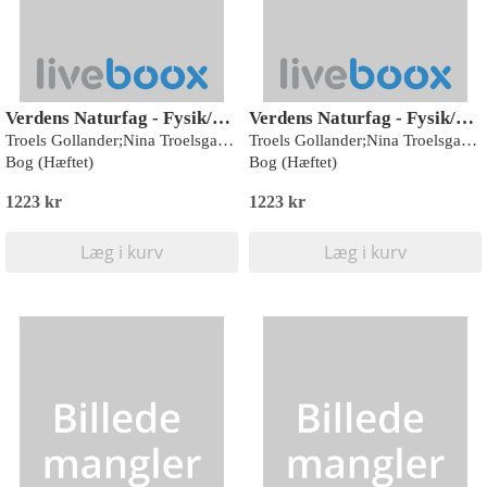
Verdens Naturfag - Fysik/kemi
Verdens Naturfag - Fysik/kemi
Troels Gollander;Nina Troelsgaard Jensen;Charlotte Lerche;Lars Henrik Jørgensen
Troels Gollander;Nina Troelsgaard Jensen;Charlotte Lerche;Lars Henrik Jørgensen;Kaare Øster;Ove Pedersen;Niels Kjeldsen
Bog (Hæftet)
Bog (Hæftet)
1223 kr
1223 kr
Læg i kurv
Læg i kurv