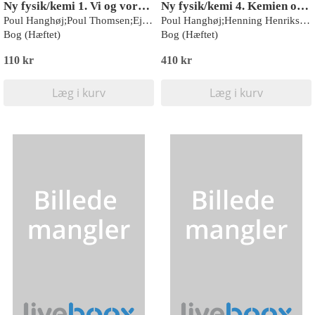
Ny fysik/kemi 1. Vi og vores omverden
Ny fysik/kemi 4. Kemien omkring os
Poul Hanghøj;Poul Thomsen;Ejvind Flensted-Jensen
Poul Hanghøj;Henning Henriksen;Poul Thomsen;Ejvind Flensted-Jensen
Bog (Hæftet)
Bog (Hæftet)
110 kr
410 kr
Læg i kurv
Læg i kurv