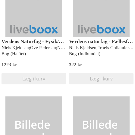
Verdens Naturfag - Fysik/kemi
Verdens naturfag - Fællesfaglig bog
Niels Kjeldsen;Ove Pedersen;Nina Troelsgaard Jensen;Bettina Brandt;Kaare Øster;Peer S. Daugbjerg;Lars Henrik Jørgensen;Rasmus Høiby;Lene Beck Mikkelsen;Martin Krabbe Sillasen
Niels Kjeldsen;Troels Gollander;Ove Pedersen;Nina Troelsgaard Jensen;Kaare Øster;Charlotte Lerche;Per Buskov;Peer S. Daugbjerg;Lars Henrik Jørgensen;Lene Beck Mikkelsen;Katrine Hulgard;Caroline Vandt Madsen
Bog (Hæftet)
Bog (Indbundet)
1223 kr
322 kr
Læg i kurv
Læg i kurv