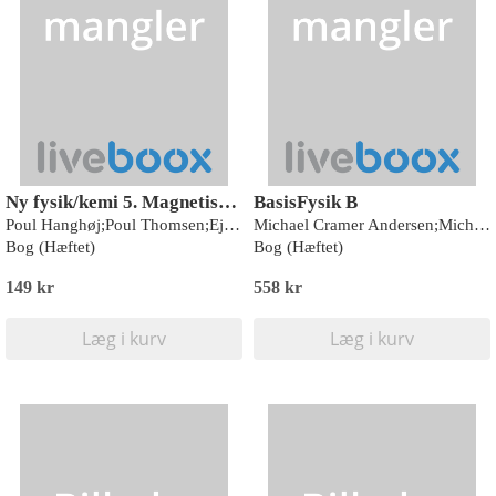
Ny fysik/kemi 5. Magnetisme og menneskelig snilde
BasisFysik B
Poul Hanghøj;Poul Thomsen;Ejvind Flensted-Jensen
Michael Cramer Andersen;Michael Agermose Jensen
Bog (Hæftet)
Bog (Hæftet)
149 kr
558 kr
Læg i kurv
Læg i kurv