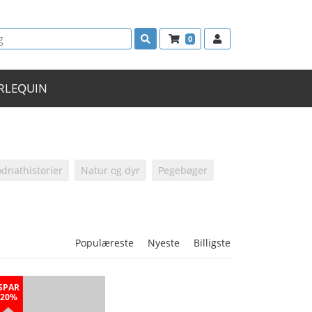
0
RLEQUIN
dnathistorier
Natur og dyr
Pegebøger
Populæreste
Nyeste
Billigste
SPAR
20%