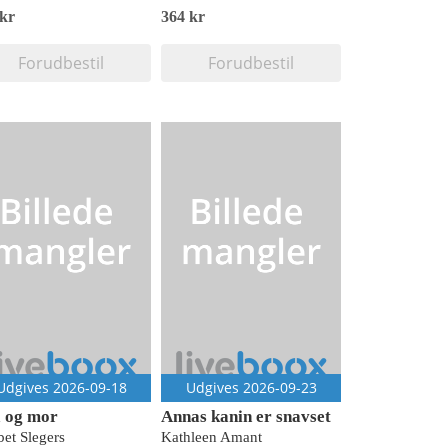
 kr
364 kr
Forudbestil
Forudbestil
Udgives 2026-09-18
Udgives 2026-09-23
 og mor
Annas kanin er snavset
bet Slegers
Kathleen Amant