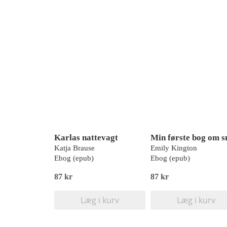
Karlas nattevagt
Katja Brause
Emily Kington
Ebog (epub)
Ebog (epub)
87 kr
87 kr
Læg i kurv
Læg i kurv