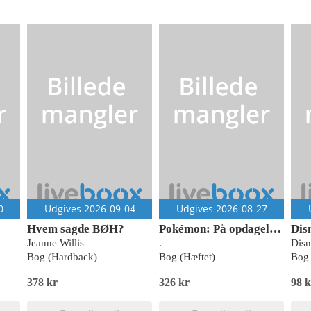
0
Udgives 2026-09-04
Udgives 2026-08-27
Hvem sagde BØH?
Pokémon: På opdagelse - En eventyrlig malebog (kolli 6)
Jeanne Willis
.
Dis
Bog (Hardback)
Bog (Hæftet)
Bog 
378 kr
326 kr
98 k