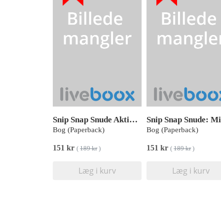
Snip Snap Snude Aktivitetsbog: Prik til Prik, KOLLI (pakke med 12 stk.)
Bog (Paperback)
Bog (Paperback)
151 kr
151 kr
(
189 kr
)
(
189 kr
)
Læg i kurv
Læg i kurv