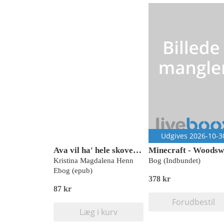
Udgives 2026-10-3
Ava vil ha' hele skoven for sig selv!
Kristina Magdalena Henn
Bog (Indbundet)
Ebog (epub)
378 kr
87 kr
Forudbestil
Læg i kurv