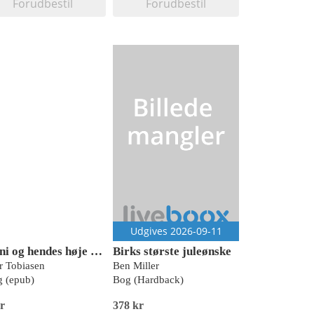
Forudbestil
Forudbestil
Udgives 2026-09-11
Fanni og hendes høje hat
Birks største juleønske
r Tobiasen
Ben Miller
 (epub)
Bog (Hardback)
r
378 kr