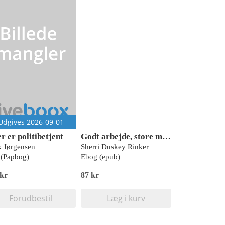
Udgives 2026-09-01
r er politibetjent
Godt arbejde, store maskiner!
k Jørgensen
Sherri Duskey Rinker
(Papbog)
Ebog (epub)
 kr
87 kr
Forudbestil
Læg i kurv