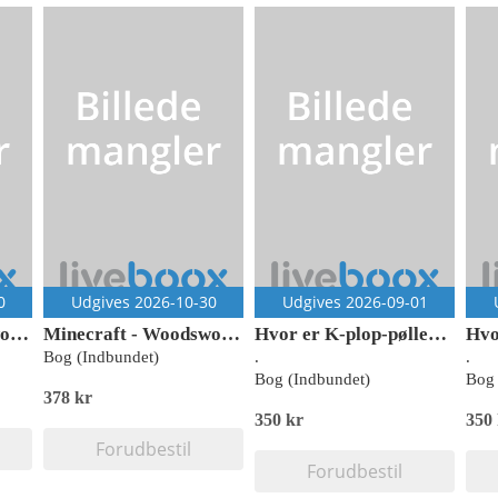
0
Udgives 2026-10-30
Udgives 2026-09-01
Minecraft - Woodsword - På eventyr i spillet 4
Minecraft - Woodsword - På eventyr i spillet 3
Hvor er K-plop-pøllerne?
Bog (Indbundet)
.
.
Bog (Indbundet)
Bog 
378 kr
350 kr
350
Forudbestil
Forudbestil