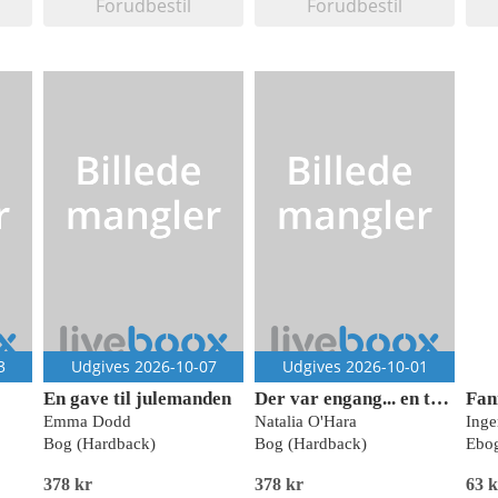
Forudbestil
Forudbestil
3
Udgives 2026-10-07
Udgives 2026-10-01
En gave til julemanden
Der var engang... en tyv, der stjal julen
Emma Dodd
Natalia O'Hara
Inge
Bog (Hardback)
Bog (Hardback)
Ebog
378 kr
378 kr
63 k