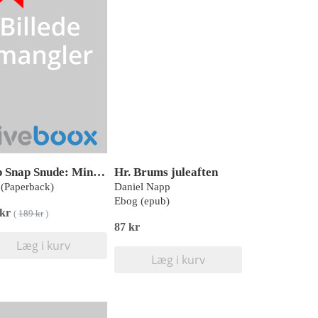
Snip Snap Snude: Mini-Farvelade Sommerfugl, KOLLI (pakke med 12 stk.)
Hr. Brums juleaften
(Paperback)
Daniel Napp
Ebog (epub)
 kr
(
189 kr
)
87 kr
Læg i kurv
Læg i kurv