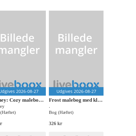
Udgives 2026-08-27
Udgives 2026-08-27
Disney: Cozy malebog - Dyrevenner
Frost malebog med klistermærker (kolli 6)
ney
.
(Hæftet)
Bog (Hæftet)
r
326 kr