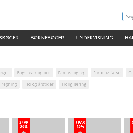
SBØGER
BØRNEBØGER
UNDERVISNING
HA
bøger
Bogstaver og ord
Fantasi og leg
Form og farve
Go
g regning
Tid og årstider
Tidlig læring
SPAR
SPAR
20%
20%