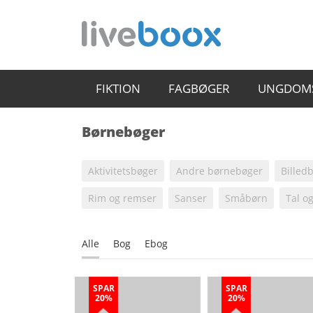
FIKTION
FAGBØGER
UNGDOM
Børnebøger
Aktivitetsbøger
Andre børnebøger
Billed
Rim og remser
Sanser
Småbørn
Tal o
Alle
Bog
Ebog
SPAR
SPAR
20%
20%