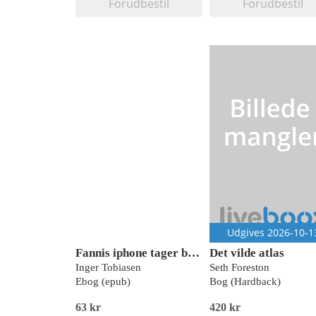
Forudbestil
Forudbestil
Udgives 2026-10-1
Fannis iphone tager billeder af is og iris og ild
Det vilde atlas
Inger Tobiasen
Seth Foreston
Ebog (epub)
Bog (Hardback)
63 kr
420 kr