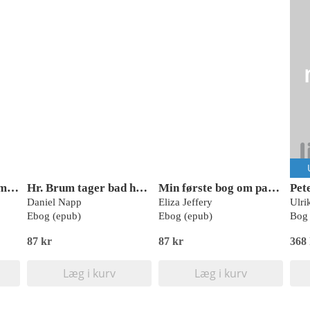
Min første bog om småkravl
Hr. Brum tager bad hver mandag
Min første bog om pattedyr
Pete
Daniel Napp
Eliza Jeffery
Ulri
Ebog (epub)
Ebog (epub)
Bog 
87 kr
87 kr
368
Læg i kurv
Læg i kurv