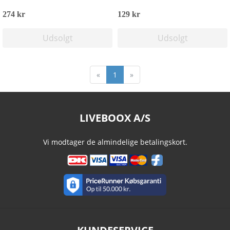
274 kr
129 kr
Udsolgt
Udsolgt
«
1
»
LIVEBOOX A/S
Vi modtager de almindelige betalingskort.