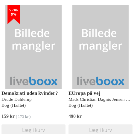
SPAR
9%
Demokrati uden kvinder?
EUropa på vej
Drude Dahlerup
Mads Christian Dagnis Jensen og Julie Hassing Nielsen
Bog (Hæftet)
Bog (Hæftet)
159 kr
490 kr
(
175 kr
)
Læg i kurv
Læg i kurv