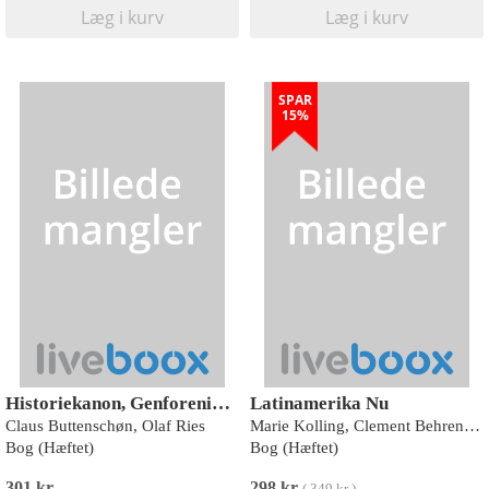
Læg i kurv
Læg i kurv
SPAR
15%
Historiekanon, Genforeningen 1920, Kanslergadeforliget, Augustoprør og jødeaktion 1943
Latinamerika Nu
Claus Buttenschøn, Olaf Ries
Marie Kolling, Clement Behrendt Kjersgaard (red.)
Bog (Hæftet)
Bog (Hæftet)
301 kr
298 kr