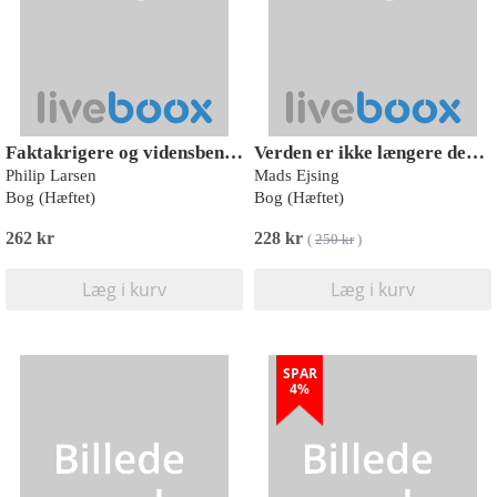
Faktakrigere og vidensbenægtere
Verden er ikke længere den samme
Philip Larsen
Mads Ejsing
Bog (Hæftet)
Bog (Hæftet)
262 kr
228 kr
(
250 kr
)
Læg i kurv
Læg i kurv
SPAR
4%