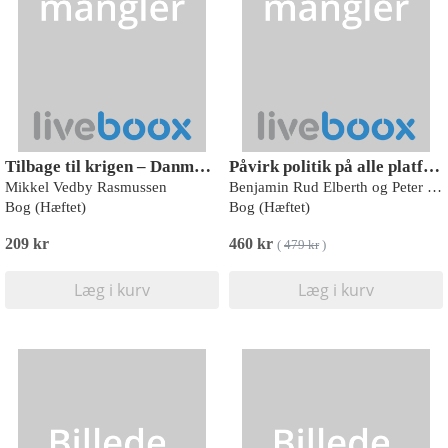
Tilbage til krigen – Danmark i den nye verdensorden
Påvirk politik på alle platforme
Mikkel Vedby Rasmussen
Benjamin Rud Elberth og Peter Mose
Bog (Hæftet)
Bog (Hæftet)
209 kr
460 kr
(
479 kr
)
Læg i kurv
Læg i kurv