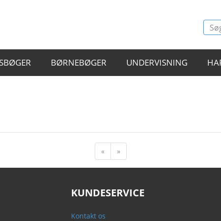
SBØGER
BØRNEBØGER
UNDERVISNING
HA
«
»
KUNDESERVICE
Kontakt os