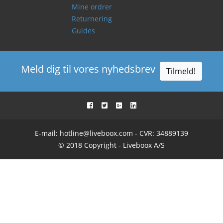
Mine ordrer
Returnering
Guides
Meld dig til vores nyhedsbrev
Tilmeld!
E-mail:
hotline@liveboox.com
- CVR: 34889139
© 2018 Copyright - Liveboox A/S