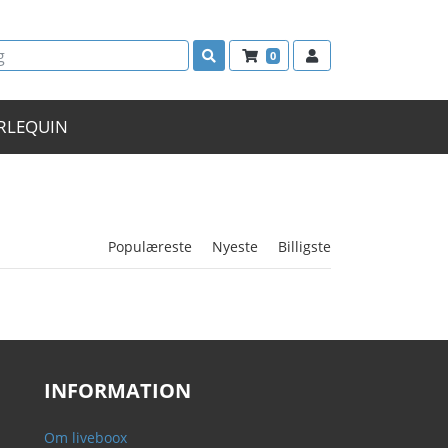
0
RLEQUIN
Populæreste
Nyeste
Billigste
INFORMATION
Om liveboox