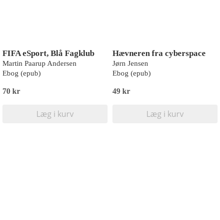
FIFA eSport, Blå Fagklub
Hævneren fra cyberspace
Martin Paarup Andersen
Jørn Jensen
Ebog (epub)
Ebog (epub)
70 kr
49 kr
Læg i kurv
Læg i kurv