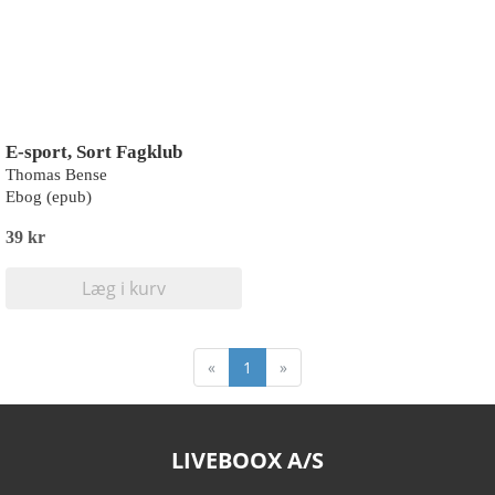
E-sport, Sort Fagklub
Thomas Bense
Ebog (epub)
39 kr
Læg i kurv
«
1
»
LIVEBOOX A/S