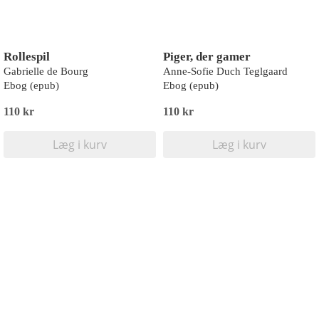
Rollespil
Piger, der gamer
Gabrielle de Bourg
Anne-Sofie Duch Teglgaard
Ebog (epub)
Ebog (epub)
110 kr
110 kr
Læg i kurv
Læg i kurv