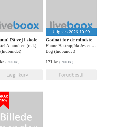
Udgives 2026-10-09
uuu! På vej i skole
Godnat for de mindste
stel Amundsen (red.)
Hanne Hastrup;Ida Jessen;Hanne Bartholin;Peter Nordahl;Rasmus Bregnhøi;Kim Fupz Aakeson;Siri Melchior;Sabine Lemire;Signe Kjær;Mats Letén
(Indbundet)
Bog (Indbundet)
 kr
171 kr
(
200 kr
)
(
200 kr
)
Læg i kurv
Forudbestil
SPAR
16%