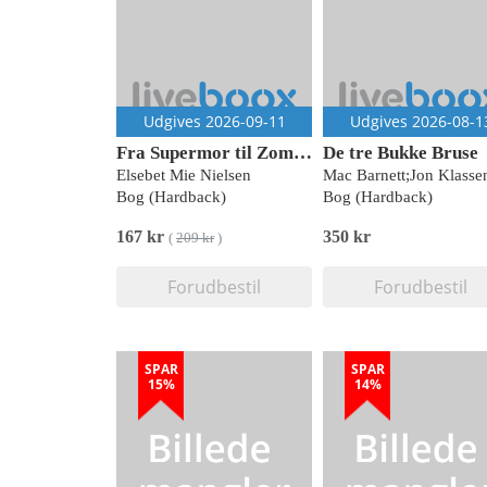
Udgives 2026-09-11
Udgives 2026-08-1
Fra Supermor til Zombiemor
De tre Bukke Bruse
Elsebet Mie Nielsen
Mac Barnett;Jon Klasse
Bog (Hardback)
Bog (Hardback)
167 kr
350 kr
(
209 kr
)
Forudbestil
Forudbestil
SPAR
SPAR
15%
14%