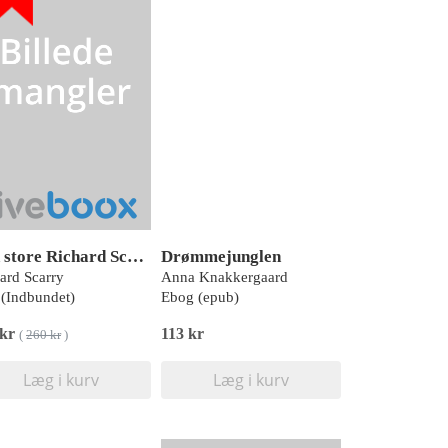
Den store Richard Scarry-bog
Drømmejunglen
ard Scarry
Anna Knakkergaard
(Indbundet)
Ebog (epub)
 kr
113 kr
(
260 kr
)
Læg i kurv
Læg i kurv