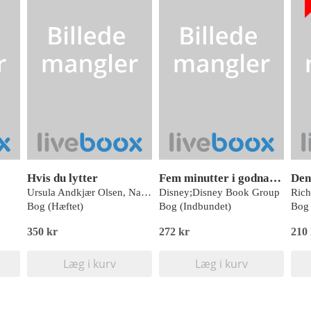
Hvis du lytter
Fem minutter i godnat - Disney
Ursula Andkjær Olsen, Nath Krause, Christine Kærulv m.fl.
Disney;Disney Book Group
Rich
Bog (Hæftet)
Bog (Indbundet)
Bog 
350 kr
272 kr
210
Læg i kurv
Læg i kurv