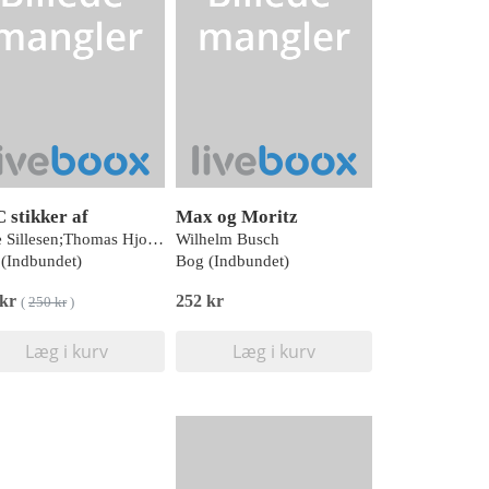
 stikker af
Max og Moritz
Stine Sillesen;Thomas Hjorthaab;Signe Ried
Wilhelm Busch
(Indbundet)
Bog (Indbundet)
 kr
252 kr
(
250 kr
)
Læg i kurv
Læg i kurv