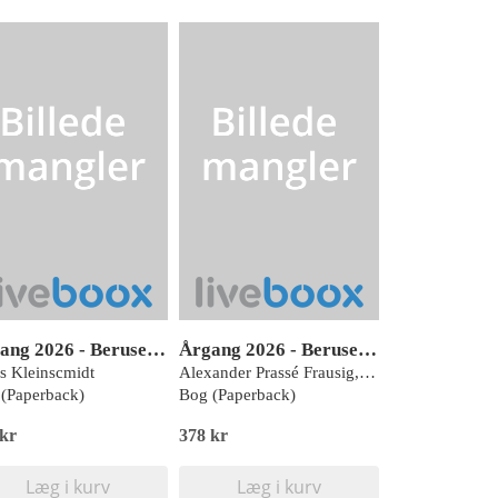
Årgang 2026 - Beruselse: Jern
Årgang 2026 - Beruselse: Noveller
s Kleinscmidt
Alexander Prassé Frausig, Chaga Signe, Emma Gade, Helle Perrier, Malene Botoft, Maria Thy, Michelle Lyngsdal, Niklas Kahr Rasmussen, Rune Lange Abildgaard og Svend Colding
(Paperback)
Bog (Paperback)
 kr
378 kr
Læg i kurv
Læg i kurv