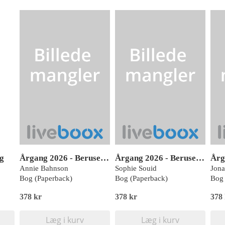
g
Årgang 2026 - Beruselse: Gul front
Årgang 2026 - Beruselse: Hunde gøer, før de bider
Annie Bahnson
Sophie Souid
Jona
Bog (Paperback)
Bog (Paperback)
Bog 
378 kr
378 kr
378
Læg i kurv
Læg i kurv