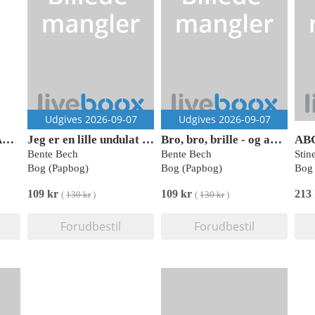
Udgives 2026-09-07
Udgives 2026-09-07
HISTORIEN OM VALMUEN
Jeg er en lille undulat - og andre børnesange (papbog med 10 klassikere)
Bro, bro, brille - og andre børnesange (papbog med 10 klassikere)
ABC
Bente Bech
Bente Bech
Bog (Papbog)
Bog (Papbog)
Bog 
109 kr
109 kr
213
(
130 kr
)
(
130 kr
)
Forudbestil
Forudbestil