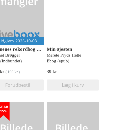
Udgives 2026-10-03
Børnenes rekordbog 2027
Min øjesten
el Brøgger
Merete Pryds Helle
(Indbundet)
Ebog (epub)
 kr
39 kr
(
190 kr
)
Forudbestil
Læg i kurv
SPAR
15%