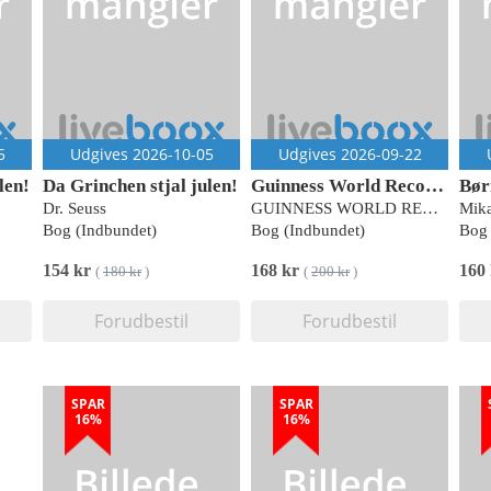
5
Udgives 2026-10-05
Udgives 2026-09-22
len!
Da Grinchen stjal julen!
Guinness World Records 2027
Dr. Seuss
GUINNESS WORLD RECORDS LIMITED
Mika
Bog (Indbundet)
Bog (Indbundet)
Bog 
154 kr
168 kr
160
(
180 kr
)
(
200 kr
)
Forudbestil
Forudbestil
SPAR
SPAR
16%
16%