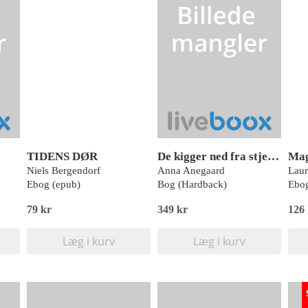
TIDENS DØR
De kigger ned fra stjernerne
Mag
Niels Bergendorf
Anna Anegaard
Ebog (epub)
Bog (Hardback)
Ebog
79 kr
349 kr
126
Læg i kurv
Læg i kurv