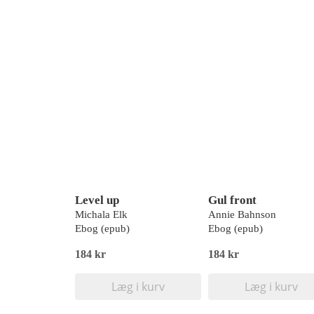
Level up
Gul front
Michala Elk
Annie Bahnson
Ebog (epub)
Ebog (epub)
184 kr
184 kr
Læg i kurv
Læg i kurv