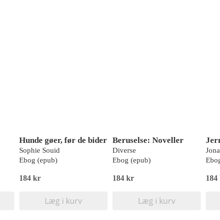
Hunde gøer, før de bider
Beruselse: Noveller
Jer
Sophie Souid
Diverse
Jona
Ebog (epub)
Ebog (epub)
Ebog
184 kr
184 kr
184
Læg i kurv
Læg i kurv