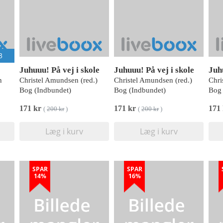
3
Juhuuu! På vej i skole
Juhuuu! På vej i skole
Juh
n
Christel Amundsen (red.)
Christel Amundsen (red.)
Chri
Bog (Indbundet)
Bog (Indbundet)
Bog 
171 kr
171 kr
171
(
200 kr
)
(
200 kr
)
Læg i kurv
Læg i kurv
SPAR
SPAR
14%
16%