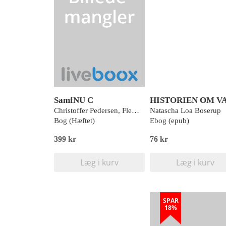
SamfNU C
Christoffer Pedersen, Flemming Gräs, Gunvor Vestergaard, Jakob Nørgaard, Klaus Holleufer, Morten Bülow, Peter Mouritsen, Søren Malling, Thomas Løkke Læssøe
Natascha Loa Boserup
Bog (Hæftet)
Ebog (epub)
399 kr
76 kr
Læg i kurv
Læg i kurv
SPAR
18%