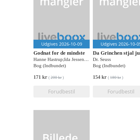
Udgives 2026-10-09
Udgives 2026-10-0
Godnat for de mindste
Da Grinchen stjal ju
Hanne Hastrup;Ida Jessen;Hanne Bartholin;Peter Nordahl;Rasmus Bregnhøi;Kim Fupz Aakeson;Siri Melchior;Sabine Lemire;Signe Kjær;Mats Letén
Dr. Seuss
Bog (Indbundet)
Bog (Indbundet)
171 kr
154 kr
(
200 kr
)
(
180 kr
)
Forudbestil
Forudbestil