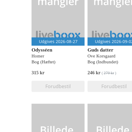
Udgives 2026-08-27
Udgives 2026-09-0
Odysséen
Guds datter
Homer
Ove Korsgaard
Bog (Hæftet)
Bog (Indbundet)
315 kr
246 kr
(
270 kr
)
Forudbestil
Forudbestil