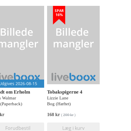
SPAR
16%
Udgives 2026-08-15
dt om Erholm
Tobakspigerne 4
s Walmar
Lizzie Lane
(Paperback)
Bog (Hæftet)
 kr
168 kr
(
200 kr
)
Forudbestil
Læg i kurv