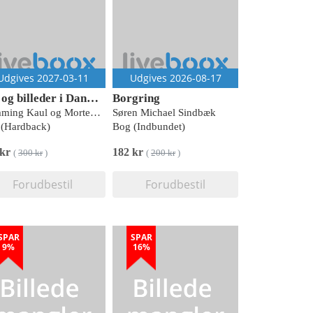
Udgives 2027-03-11
Udgives 2026-08-17
Tro og billeder i Danmarks oldtid
Borgring
Flemming Kaul og Morten Warmind
Søren Michael Sindbæk
(Hardback)
Bog (Indbundet)
 kr
182 kr
(
300 kr
)
(
200 kr
)
Forudbestil
Forudbestil
SPAR
SPAR
9%
16%