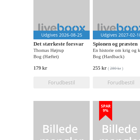
Udgives 2026-08-25
Udgives 2027-02-1
Det stærkeste forsvar
Spionen og præsten
Thomas Højrup
Bog (Hæftet)
Bog (Hardback)
179 kr
255 kr
(
280 kr
)
Forudbestil
Forudbestil
SPAR
9%