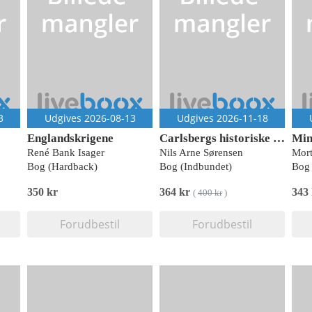
3
Udgives 2026-08-13
Udgives 2026-11-18
Englandskrigene
Carlsbergs historiske bryggerier
René Bank Isager
Nils Arne Sørensen
Mor
Bog (Hardback)
Bog (Indbundet)
Bog 
350 kr
364 kr
343
(
400 kr
)
Forudbestil
Forudbestil