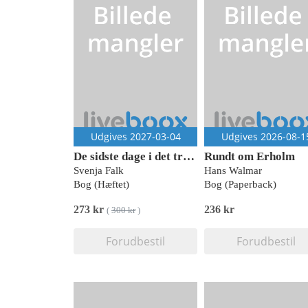
Udgives 2027-03-04
Udgives 2026-08-1
De sidste dage i det tredje rige
Rundt om Erholm
Svenja Falk
Hans Walmar
Bog (Hæftet)
Bog (Paperback)
273 kr
236 kr
(
300 kr
)
Forudbestil
Forudbestil