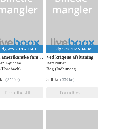
Udgives 2026-10-01
Udgives 2027-04-08
Min amerikanske familie
Ved krigens afslutning
ten Gøthche
Bert Natter
(Hardback)
Bog (Indbundet)
 kr
318 kr
(
350 kr
)
(
350 kr
)
Forudbestil
Forudbestil