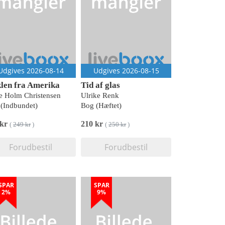
Udgives 2026-08-14
Udgives 2026-08-15
len fra Amerika
Tid af glas
 Holm Christensen
Ulrike Renk
(Indbundet)
Bog (Hæftet)
 kr
210 kr
(
249 kr
)
(
250 kr
)
Forudbestil
Forudbestil
SPAR
SPAR
2%
9%