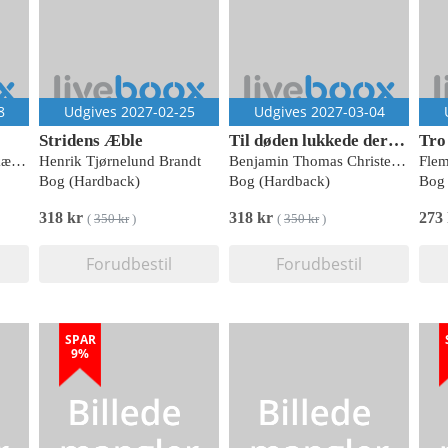
8
Udgives 2027-02-25
Udgives 2027-03-04
Stridens Æble
Til døden lukkede deres øjne
En historie om krig og kærlighed
Henrik Tjørnelund Brandt
Benjamin Thomas Christensen
Bog (Hardback)
Bog (Hardback)
Bog 
318 kr
318 kr
273
(
350 kr
)
(
350 kr
)
Forudbestil
Forudbestil
SPAR
9%