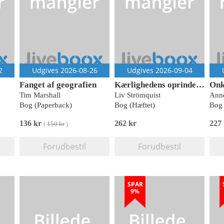
2
Udgives 2026-08-26
Udgives 2026-09-04
Fanget af geografien
Kærlighedens oprindelse
Onk
Tim Marshall
Liv Strömquist
Anne
Bog (Paperback)
Bog (Hæftet)
Bog 
136 kr
262 kr
227
(
150 kr
)
Forudbestil
Forudbestil
SPAR
9%