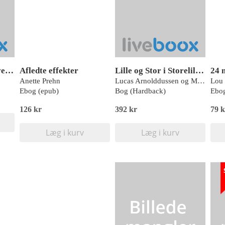
Billedordbog - Min verden
Afledte effekter
Lille og Stor i Storelilleland
Anette Prehn
Lucas Arnolddussen og Marja Baeten
Lou 
Ebog (epub)
Bog (Hardback)
Ebog
126 kr
392 kr
79 k
Læg i kurv
Læg i kurv