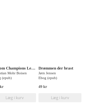
Alt om Champions League
Drømmen der brast
stian Mohr Boisen
Jørn Jensen
 (epub)
Ebog (epub)
 kr
49 kr
Læg i kurv
Læg i kurv