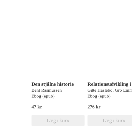
Den stjålne historie
Bent Rasmussen
Ebog (epub)
Ebog (epub)
47 kr
276 kr
Læg i kurv
Læg i kurv