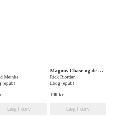
d
Magnus Chase og de nordiske guder - Thors hammer
id Meinke
Rick Riordan
 (epub)
Ebog (epub)
r
100 kr
Læg i kurv
Læg i kurv