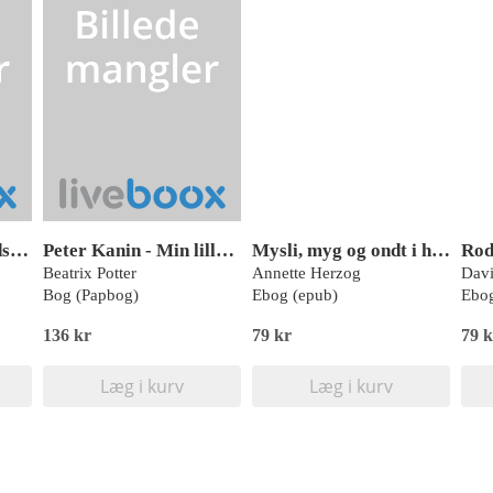
Lær med Skip – Modsætninger
Peter Kanin - Min lille boks med bøger
Mysli, myg og ondt i hjertet
Ro
Beatrix Potter
Annette Herzog
Dav
Bog (Papbog)
Ebog (epub)
Ebog
136 kr
79 kr
79 k
Læg i kurv
Læg i kurv