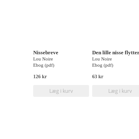
Nissebreve
Den lille nisse flytte
Lou Noire
Lou Noire
Ebog (pdf)
Ebog (pdf)
126 kr
63 kr
Læg i kurv
Læg i kurv