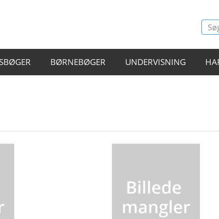
SBØGER
BØRNEBØGER
UNDERVISNING
HA