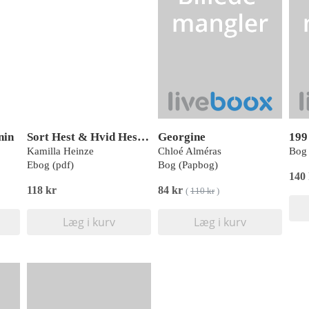
nin
Sort Hest & Hvid Hest holder jul
Georgine
199
Kamilla Heinze
Chloé Alméras
Bog 
Ebog (pdf)
Bog (Papbog)
140
118 kr
84 kr
(
110 kr
)
Læg i kurv
Læg i kurv