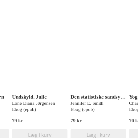
rn
Undskyld, Julie
Den statistiske sandsynlighed for kærlighed ved første blik
Yog
Lone Diana Jørgensen
Jennifer E. Smith
Char
Ebog (epub)
Ebog (epub)
Ebog
79 kr
79 kr
70 k
Læg i kurv
Læg i kurv