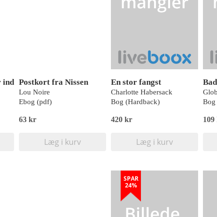
r ind
Postkort fra Nissen
En stor fangst
Lou Noire
Charlotte Habersack
Glo
Ebog (pdf)
Bog (Hardback)
Bog 
63 kr
420 kr
109
Læg i kurv
Læg i kurv
SPAR
24%