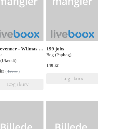
Badevenner - Wilmas vidundere
199 jobs
be
Bog (Papbog)
(Ukendt)
140 kr
 kr
(
130 kr
)
Læg i kurv
Læg i kurv