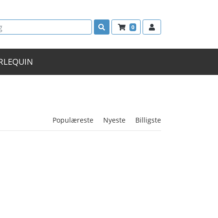
0
RLEQUIN
Populæreste
Nyeste
Billigste