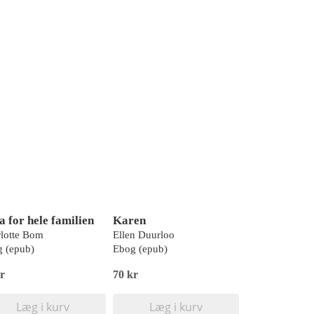
a for hele familien
Karen
lotte Bom
Ellen Duurloo
 (epub)
Ebog (epub)
r
70 kr
Læg i kurv
Læg i kurv