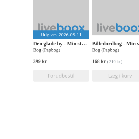
Udgives 2026-08-11
Den glade by - Min store legebog
Bog (Papbog)
Bog (Papbog)
399 kr
168 kr
(
210 kr
)
Forudbestil
Læg i kurv