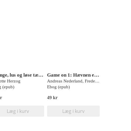
Drenge, lus og løse tænder
Game on 1: Hævnen er sjød
tte Herzog
Andreas Nederland, Frederik Hansen
 (epub)
Ebog (epub)
r
49 kr
Læg i kurv
Læg i kurv