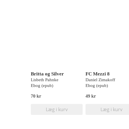
Britta og Silver
FC Mezzi 8
Lisbeth Pahnke
Daniel Zimakoff
Ebog (epub)
Ebog (epub)
70 kr
49 kr
Læg i kurv
Læg i kurv