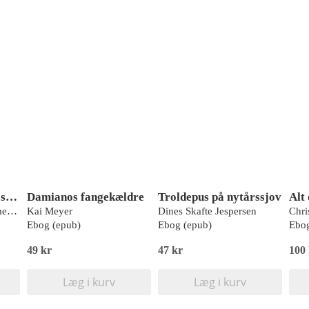
Relationsudvikling i skolen
Damianos fangekældre
Troldepus på nytårssjov
Gitte Haslebo, Gro Emmertsen Lund
Kai Meyer
Dines Skafte Jespersen
Chri
Ebog (epub)
Ebog (epub)
Ebog
49 kr
47 kr
100
Læg i kurv
Læg i kurv