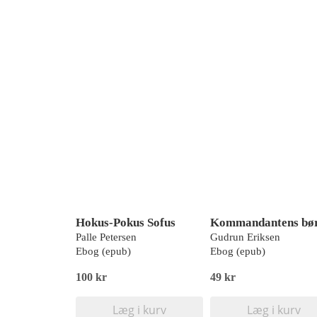
Hokus-Pokus Sofus
Kommandantens bø
Palle Petersen
Gudrun Eriksen
Ebog (epub)
Ebog (epub)
100 kr
49 kr
Læg i kurv
Læg i kurv