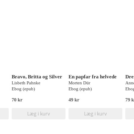
Bravo, Britta og Silver
En papfar fra helvede
Lisbeth Pahnke
Morten Dür
Anne
Ebog (epub)
Ebog (epub)
Ebog
70 kr
49 kr
79 k
Læg i kurv
Læg i kurv