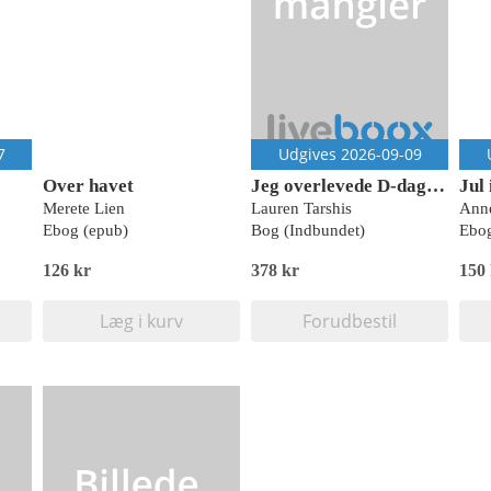
7
Udgives 2026-09-09
Over havet
Jeg overlevede D-dag i 1944
Jul
Merete Lien
Lauren Tarshis
Anne
Ebog (epub)
Bog (Indbundet)
Ebog
126 kr
378 kr
150
Læg i kurv
Forudbestil