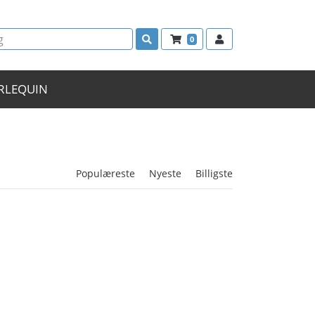
0
RLEQUIN
Populæreste
Nyeste
Billigste