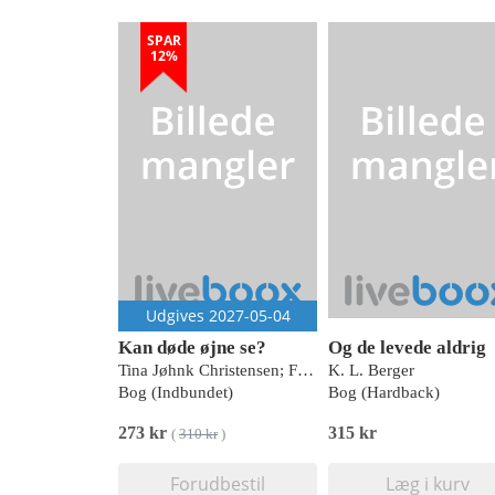
SPAR
12%
Udgives 2027-05-04
Kan døde øjne se?
Og de levede aldrig
Tina Jøhnk Christensen; Finn Christensen
K. L. Berger
Bog (Indbundet)
Bog (Hardback)
273 kr
315 kr
(
310 kr
)
Forudbestil
Læg i kurv