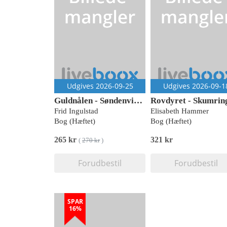
Udgives 2026-09-25
Udgives 2026-09-1
Guldnålen - Søndenvind 1
Frid Ingulstad
Elisabeth Hammer
Bog (Hæftet)
Bog (Hæftet)
265 kr
321 kr
(
270 kr
)
Forudbestil
Forudbestil
SPAR
16%