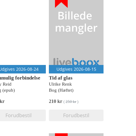
Udgives 2026-08-24
Udgives 2026-08-15
umulig forbindelse
Tid af glas
y Reid
Ulrike Renk
 (epub)
Bog (Hæftet)
 kr
210 kr
(
250 kr
)
Forudbestil
Forudbestil