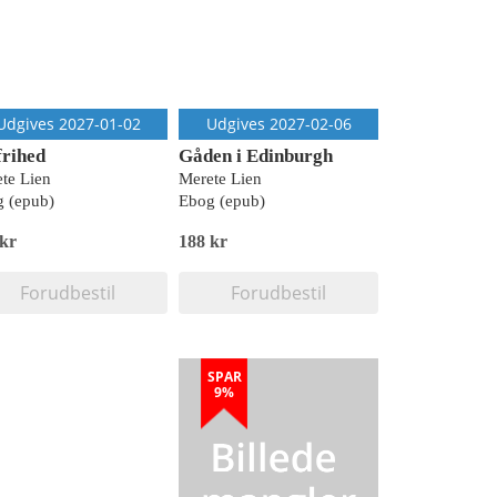
Udgives 2027-01-02
Udgives 2027-02-06
frihed
Gåden i Edinburgh
te Lien
Merete Lien
 (epub)
Ebog (epub)
 kr
188 kr
Forudbestil
Forudbestil
SPAR
9%