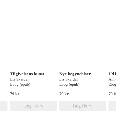
Tilgivelsens kunst
Nye begyndelser
Ud 
Liz Skardal
Liz Skardal
Anne
Ebog (epub)
Ebog (epub)
Ebog
79 kr
79 kr
79 k
Læg i kurv
Læg i kurv