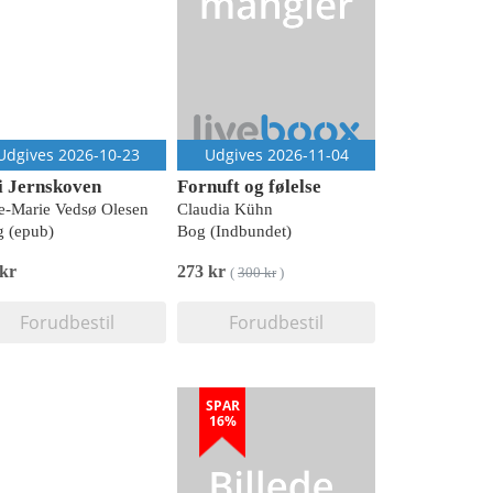
Udgives 2026-10-23
Udgives 2026-11-04
 i Jernskoven
Fornuft og følelse
-Marie Vedsø Olesen
Claudia Kühn
 (epub)
Bog (Indbundet)
 kr
273 kr
(
300 kr
)
Forudbestil
Forudbestil
SPAR
16%