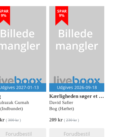
SPAR
SPAR
9%
9%
Udgives 2027-01-13
Udgives 2026-09-18
g
Kærligheden søger et rum
ulrazak Gurnah
David Safier
(Indbundet)
Bog (Hæftet)
 kr
209 kr
(
300 kr
)
(
230 kr
)
Forudbestil
Forudbestil