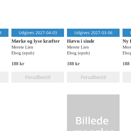
3
Udgives 2027-04-03
Udgives 2027-03-06
Mørke og lyse kræfter
Hævn i sinde
Ny 
Merete Lien
Merete Lien
Mere
Ebog (epub)
Ebog (epub)
Ebog
188 kr
188 kr
188
Forudbestil
Forudbestil