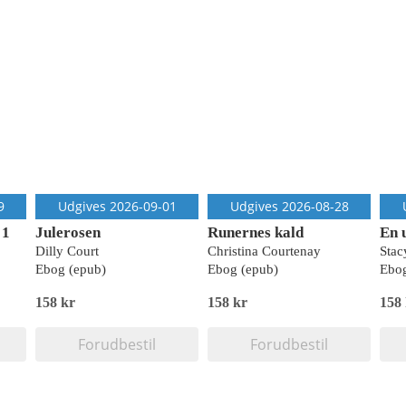
9
Udgives 2026-09-01
Udgives 2026-08-28
 1
Julerosen
Runernes kald
En 
Dilly Court
Christina Courtenay
Stac
Ebog (epub)
Ebog (epub)
Ebog
158 kr
158 kr
158
Forudbestil
Forudbestil