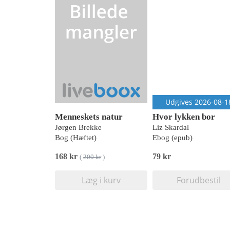
Udgives 2026-08-1
Menneskets natur
Hvor lykken bor
Jørgen Brekke
Liz Skardal
Bog (Hæftet)
Ebog (epub)
168 kr
79 kr
(
200 kr
)
Læg i kurv
Forudbestil