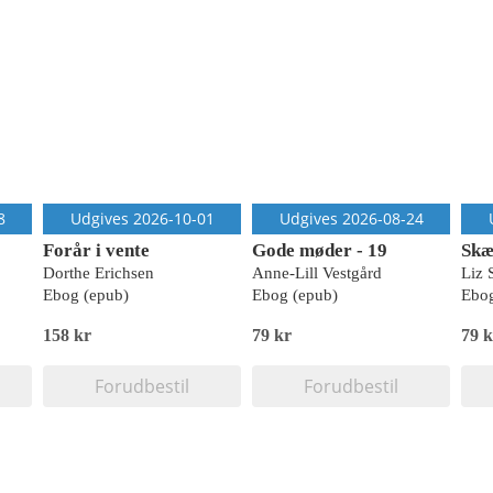
8
Udgives 2026-10-01
Udgives 2026-08-24
Forår i vente
Gode møder - 19
Skæ
Dorthe Erichsen
Anne-Lill Vestgård
Liz 
Ebog (epub)
Ebog (epub)
Ebog
158 kr
79 kr
79 k
Forudbestil
Forudbestil