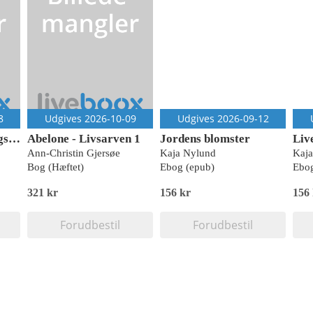
8
Udgives 2026-10-09
Udgives 2026-09-12
Rovdyret - Skumringstid 6
Abelone - Livsarven 1
Jordens blomster
Live
Ann-Christin Gjersøe
Kaja Nylund
Kaj
Bog (Hæftet)
Ebog (epub)
Ebog
321 kr
156 kr
156
Forudbestil
Forudbestil