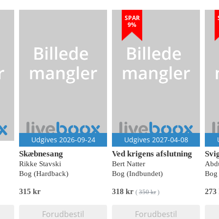
SPAR
9%
Udgives 2026-09-24
Udgives 2027-04-08
Skæbnesang
Ved krigens afslutning
Svi
Rikke Stavski
Bert Natter
Abd
Bog (Hardback)
Bog (Indbundet)
Bog 
315 kr
318 kr
273
(
350 kr
)
Forudbestil
Forudbestil