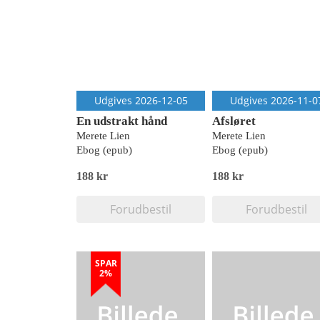
Udgives 2026-12-05
Udgives 2026-11-0
En udstrakt hånd
Afsløret
Merete Lien
Merete Lien
Ebog (epub)
Ebog (epub)
188 kr
188 kr
Forudbestil
Forudbestil
SPAR
2%