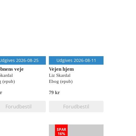
Udgives 2026-08-25
Udgives 2026-08-11
bnens veje
Vejen hjem
Skardal
Liz Skardal
 (epub)
Ebog (epub)
r
79 kr
Forudbestil
Forudbestil
SPAR
16%