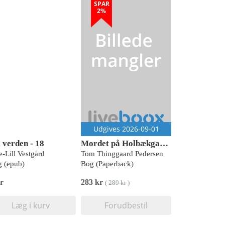
SPAR
2%
Udgives 2026-09-01
i verden - 18
Mordet på Holbækgaard
-Lill Vestgård
Tom Thinggaard Pedersen
 (epub)
Bog (Paperback)
r
283 kr
(
289 kr
)
Læg i kurv
Forudbestil