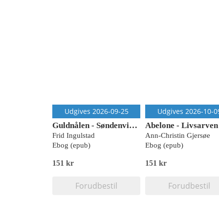
Udgives 2026-09-25
Udgives 2026-10-0
Guldnålen - Søndenvind 1
Abelone - Livsarven
Frid Ingulstad
Ann-Christin Gjersøe
Ebog (epub)
Ebog (epub)
151 kr
151 kr
Forudbestil
Forudbestil