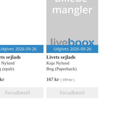
Udgives 2026-09-26
Udgives 2026-09-26
ts sejlads
Livets sejlads
a Nylund
Kaja Nylund
 (epub)
Bog (Paperback)
 kr
167 kr
(
199 kr
)
Forudbestil
Forudbestil