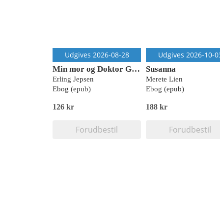
Udgives 2026-08-28
Udgives 2026-10-0
Min mor og Doktor Goebbels
Susanna
Erling Jepsen
Merete Lien
Ebog (epub)
Ebog (epub)
126 kr
188 kr
Forudbestil
Forudbestil