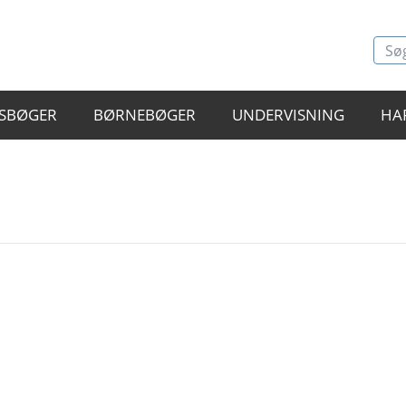
SBØGER
BØRNEBØGER
UNDERVISNING
HA