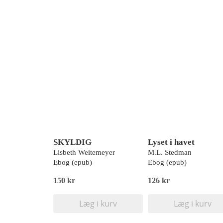
SKYLDIG
Lyset i havet
Lisbeth Weitemeyer
M.L. Stedman
Ebog (epub)
Ebog (epub)
150 kr
126 kr
Læg i kurv
Læg i kurv