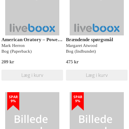
American Oratory – Powerful Speeches by the President and the People
Brændende spørgsmål
Mark Herron
Margaret Atwood
Bog (Paperback)
Bog (Indbundet)
209 kr
475 kr
Læg i kurv
Læg i kurv
SPAR
SPAR
9%
9%