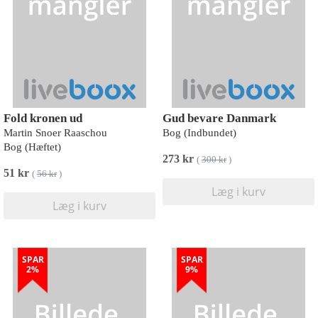
Fold kronen ud
Gud bevare Danmark
Martin Snoer Raaschou
Bog (Indbundet)
Bog (Hæftet)
273 kr
(
300 kr
)
51 kr
(
56 kr
)
Læg i kurv
Læg i kurv
SPAR
SPAR
2%
9%