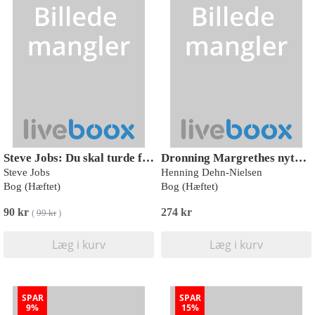
Steve Jobs: Du skal turde følge din intuition
Dronning Margrethes nytårstaler
Steve Jobs
Henning Dehn-Nielsen
Bog (Hæftet)
Bog (Hæftet)
90 kr
274 kr
(
99 kr
)
Læg i kurv
Læg i kurv
SPAR
SPAR
9%
15%