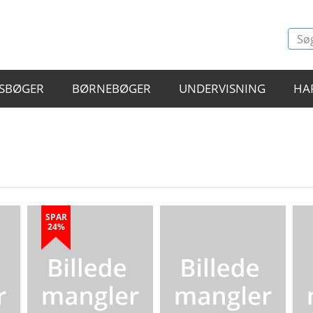
SBØGER
BØRNEBØGER
UNDERVISNING
HA
SPAR
24%