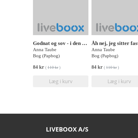
Godnat og sov - i den grønne skov
Åh nej, jeg sitter fas
Anna Taube
Anna Taube
Bog (Papbog)
Bog (Papbog)
84 kr
84 kr
(
110 kr
)
(
110 kr
)
Læg i kurv
Læg i kurv
LIVEBOOX A/S