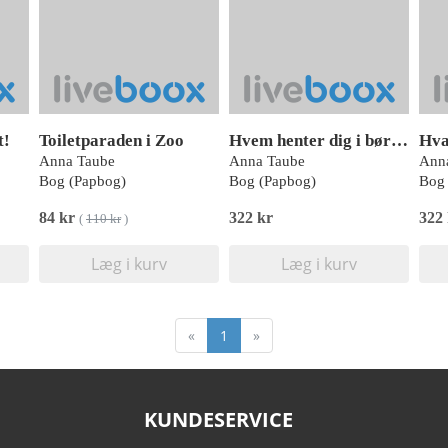
t!
Toiletparaden i Zoo
Hvem henter dig i børnehaven?
Anna Taube
Anna Taube
Ann
Bog (Papbog)
Bog (Papbog)
Bog 
84 kr
322 kr
322
(
110 kr
)
Læg i kurv
Læg i kurv
«
1
»
KUNDESERVICE