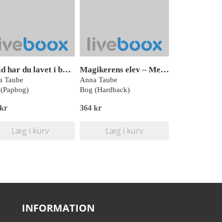
Hvad har du lavet i børnehaven i dag?
Magikerens elev – Mesterens forbandelse
a Taube
Anna Taube
(Papbog)
Bog (Hardback)
 kr
364 kr
Læg i kurv
Læg i kurv
INFORMATION