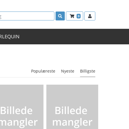
0
RLEQUIN
Populæreste
Nyeste
Billigste