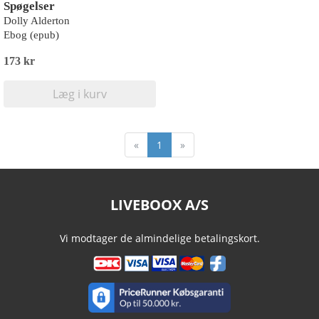
Spøgelser
Dolly Alderton
Ebog (epub)
173 kr
Læg i kurv
«
1
»
LIVEBOOX A/S
Vi modtager de almindelige betalingskort.