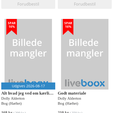
Forudbestil
Forudbestil
SPAR
SPAR
16%
16%
Udgives 2026-08-17
Alt hvad jeg ved om kærlighed
Godt materiale
Dolly Alderton
Dolly Alderton
Bog (Hæftet)
Bog (Hæftet)
168 kr
210 kr