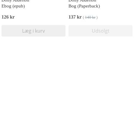
Dolly Alderton
Dolly Alderton
Ebog (epub)
Bog (Paperback)
126 kr
137 kr
(
140 kr
)
Læg i kurv
Udsolgt