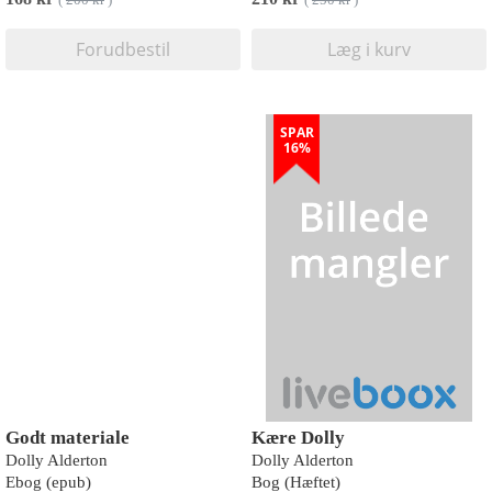
(
200 kr
)
(
250 kr
)
Forudbestil
Læg i kurv
SPAR
16%
Godt materiale
Kære Dolly
Dolly Alderton
Dolly Alderton
Ebog (epub)
Bog (Hæftet)