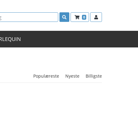
0
RLEQUIN
Populæreste
Nyeste
Billigste