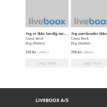
Jeg er ikke færdig med dig
Glenn Bech
Glenn Bech
Bog (Hæftet)
Bog (Hæftet)
256 kr
256 kr
(
300 kr
)
(
300 kr
)
Læg i kurv
Læg i kurv
LIVEBOOX A/S