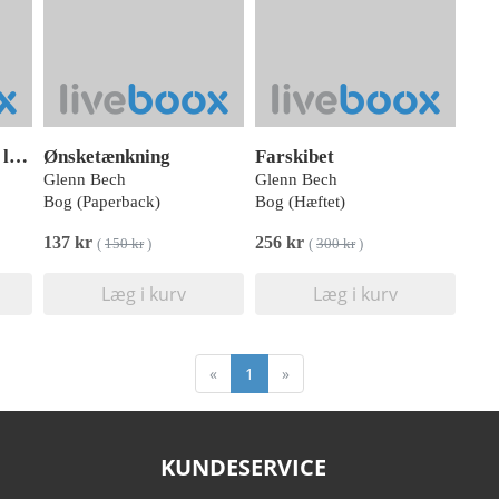
Jeg anerkender ikke længere jeres autoritet
Ønsketænkning
Farskibet
Glenn Bech
Glenn Bech
Bog (Paperback)
Bog (Hæftet)
137 kr
256 kr
(
150 kr
)
(
300 kr
)
Læg i kurv
Læg i kurv
«
1
»
KUNDESERVICE